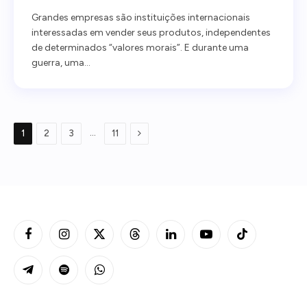
Grandes empresas são instituições internacionais
interessadas em vender seus produtos, independentes
de determinados “valores morais”. E durante uma
guerra, uma…
Próxima
…
1
2
3
11
Facebook
Instagram
X
Threads
LinkedIn
YouTube
TikTok
(Twitter)
Telegram
Spotify
WhatsApp