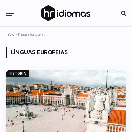
Início
»
línguas europeias
LÍNGUAS EUROPEIAS
HISTÓRIA