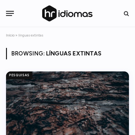
Início
»
línguas extintas
BROWSING:
LÍNGUAS EXTINTAS
PESQUISAS