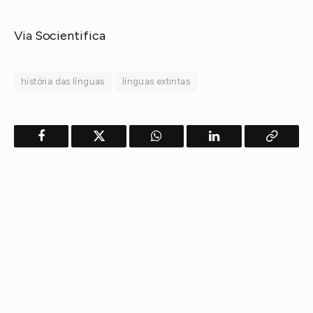
Via
Socientifica
história das línguas
línguas extintas
Facebook
Twitter
WhatsApp
LinkedIn
Copy
Link