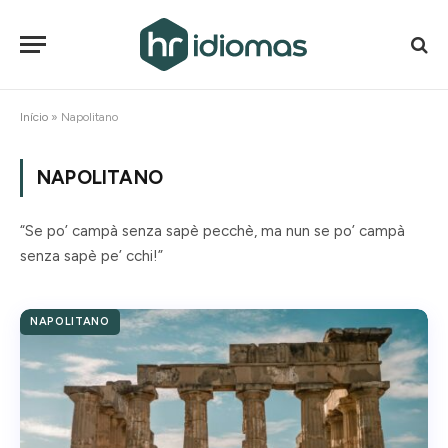
Início
»
Napolitano
NAPOLITANO
“Se po’ campà senza sapè pecchè, ma nun se po’ campà
senza sapè pe’ cchi!”
NAPOLITANO