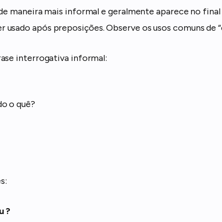
 de maneira mais informal e geralmente aparece no final 
 usado após preposições. Observe os usos comuns de “q
ase interrogativa informal:
do o quê?
s:
u ?