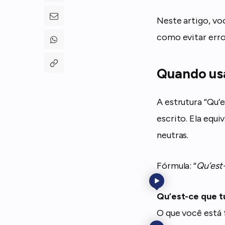
Neste artigo, vo
como evitar err
Quando usa
A estrutura “Qu’e
escrito. Ela equi
neutras.
Fórmula: “
Qu’est
Qu’est-ce que tu
O que você está