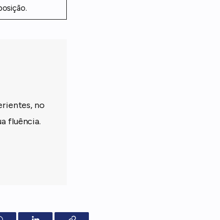
posição.
erientes, no
a fluência.