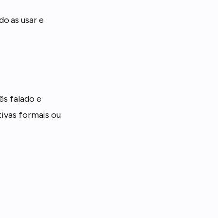
do as usar e
ês falado e
tivas formais ou