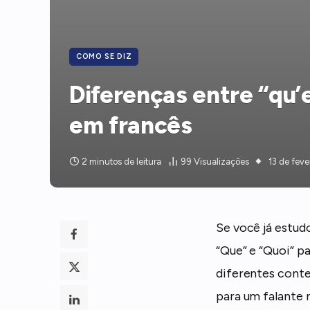
COMO SE DIZ
Diferenças entre “qu’e
em francês
2 minutos de leitura
99
Visualizações
13 de feve
Se você já estud
“Que” e “Quoi” p
diferentes conte
para um falante n