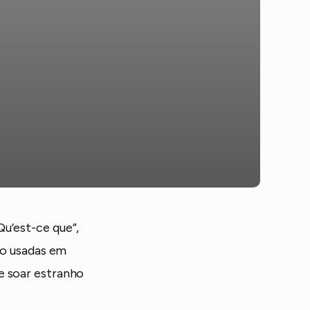
u’est-ce que”,
são usadas em
e soar estranho