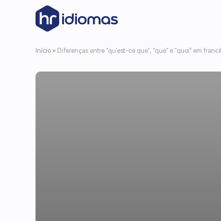
Início
»
Diferenças entre “qu’est-ce que”, “que” e “quoi” em franc