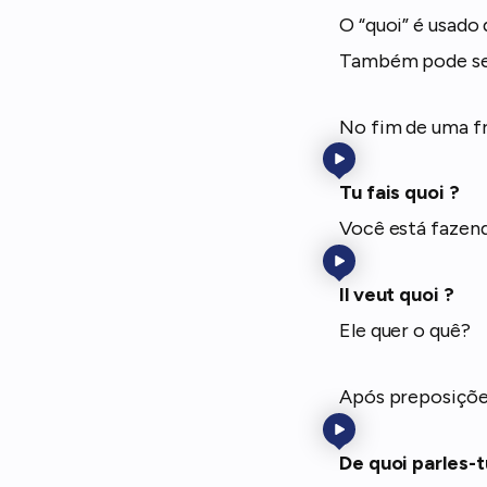
O “quoi” é usado
Também pode ser
No fim de uma fr
Tu fais quoi ?
Você está fazen
Il veut quoi ?
Ele quer o quê?
Após preposiçõe
De quoi parles-t