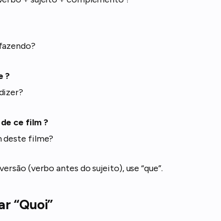
 fazendo?
e ?
dizer?
de ce film ?
 deste filme?
versão (verbo antes do sujeito), use “que”.
r “Quoi”