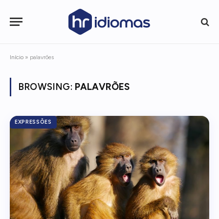
Início
»
palavrões
BROWSING:
PALAVRÕES
EXPRESSÕES