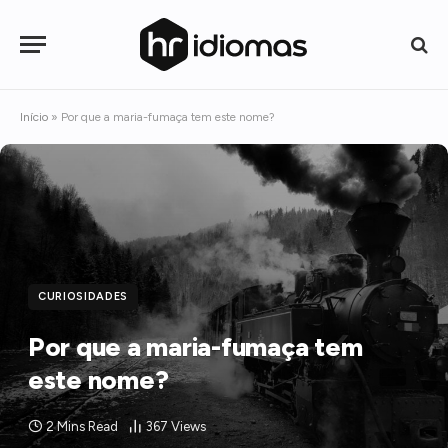
Início
»
Por que a maria-fumaça tem este nome?
CURIOSIDADES
Por que a maria-fumaça tem
este nome?
2 Mins Read
367
Views