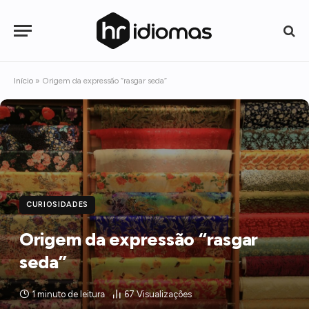
Início
»
Origem da expressão “rasgar seda”
CURIOSIDADES
Origem da expressão “rasgar
seda”
1 minuto de leitura
67
Visualizações