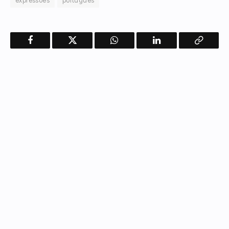
expressões
português
Facebook
Twitter
WhatsApp
LinkedIn
Copy
Link