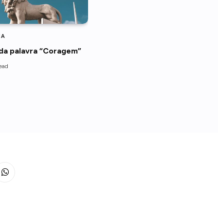
IA
da palavra “Coragem”
ead
WhatsApp