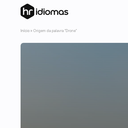
Início
»
Origem da palavra “Drone”