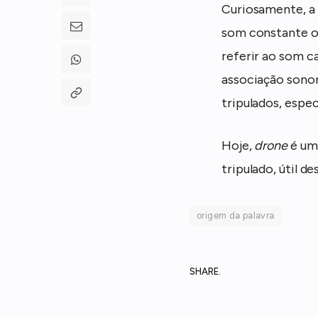
Curiosamente, a
som constante o
referir ao som c
associação sonor
tripulados, espe
Hoje,
drone
é um
tripulado, útil d
origem da palavra
SHARE.