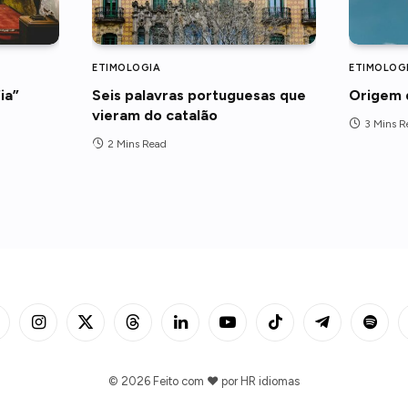
ETIMOLOGIA
ETIMOLOG
ia”
Seis palavras portuguesas que
Origem 
vieram do catalão
3 Mins R
2 Mins Read
acebook
Instagram
X
Threads
LinkedIn
YouTube
TikTok
Telegram
Spotify
(Twitter)
© 2026 Feito com ❤️ por
HR idiomas