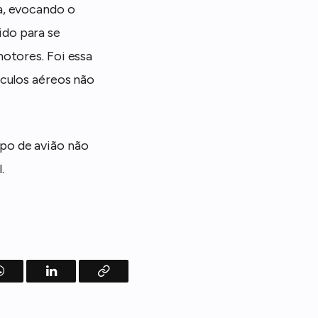
a, evocando o
do para se
otores. Foi essa
ículos aéreos não
po de avião não
.
WhatsApp
LinkedIn
Copy
Link