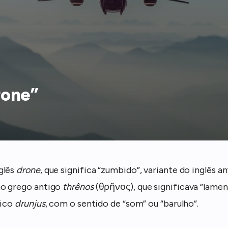
rone”
glês
drone
, que significa “zumbido”, variante do inglês a
o grego antigo
thrênos
(θρῆνος), que significava “lamen
tico
drunjus
, com o sentido de “som” ou “barulho”.