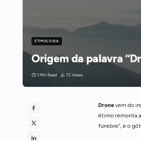
ETIMOLOGIA
Origem da palavra “D
1 Min Read
75
Views
Drone
vem do in
étimo remonta a
fúnebre”, e o gó