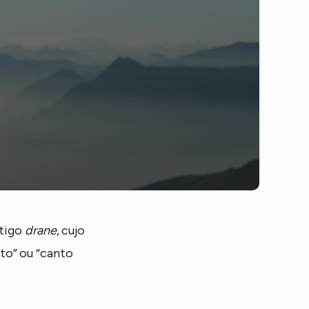
ntigo
drane
, cujo
to” ou “canto