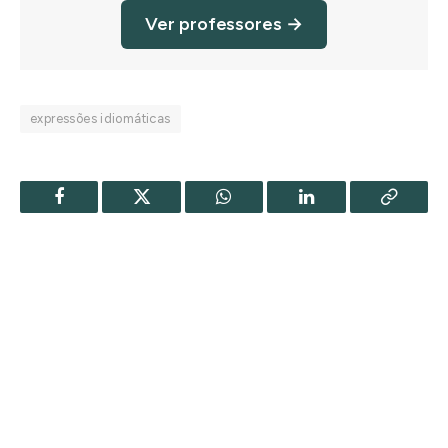
Ver professores →
expressões idiomáticas
Facebook
Twitter
WhatsApp
LinkedIn
Copy
Link