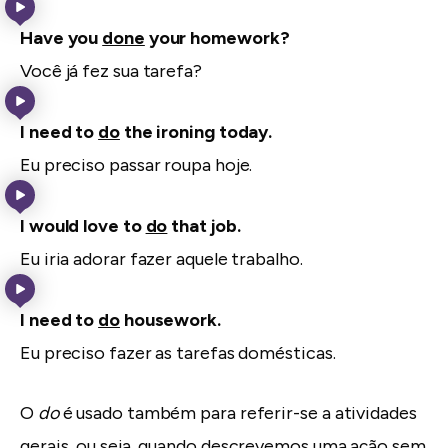
Have you
done
your homework?
Você já fez sua tarefa?
I need to
do
the ironing today.
Eu preciso passar roupa hoje.
I would love to
do
that job.
Eu iria adorar fazer aquele trabalho.
I need to
do
housework.
Eu preciso fazer as tarefas domésticas.
O
do
é usado também para referir-se a atividades
gerais, ou seja, quando descrevemos uma ação sem