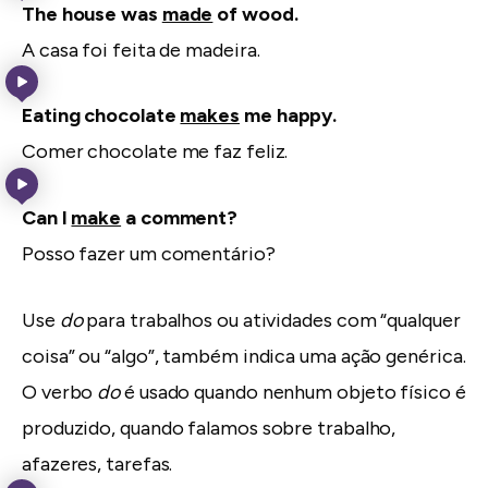
The house was
made
of wood.
A casa foi feita de madeira.
Eating chocolate
makes
me happy.
Comer chocolate me faz feliz.
Can I
make
a comment?
Posso fazer um comentário?
Use
do
para trabalhos ou atividades com “qualquer
coisa” ou “algo”, também indica uma ação genérica.
O verbo
do
é usado quando nenhum objeto físico é
produzido, quando falamos sobre trabalho,
afazeres, tarefas.