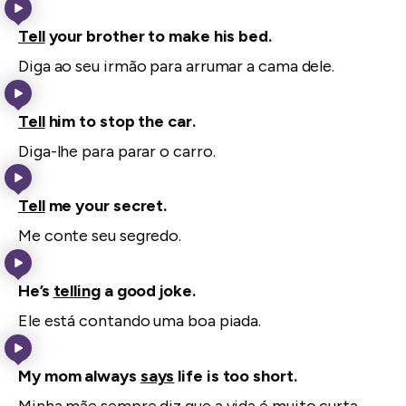
Tell
your brother to make his bed.
Diga ao seu irmão para arrumar a cama dele.
Tell
him to stop the car.
Diga-lhe para parar o carro.
Tell
me your secret.
Me conte seu segredo.
He’s
telling
a good joke.
Ele está contando uma boa piada.
My mom always
says
life is too short.
Minha mãe sempre diz que a vida é muito curta.