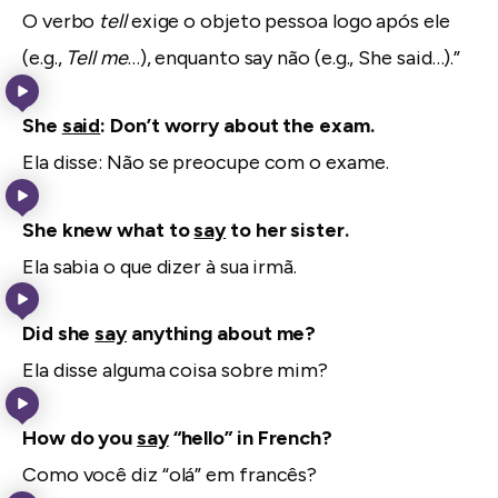
O verbo
tell
exige o objeto pessoa logo após ele
(e.g.,
Tell me
…), enquanto say não (e.g., She said…).”
She
said
: Don’t worry about the exam.
Ela disse: Não se preocupe com o exame.
She knew what to
say
to her sister.
Ela sabia o que dizer à sua irmã.
Did she
say
anything about me?
Ela disse alguma coisa sobre mim?
How do you
say
“hello” in French?
Como você diz “olá” em francês?