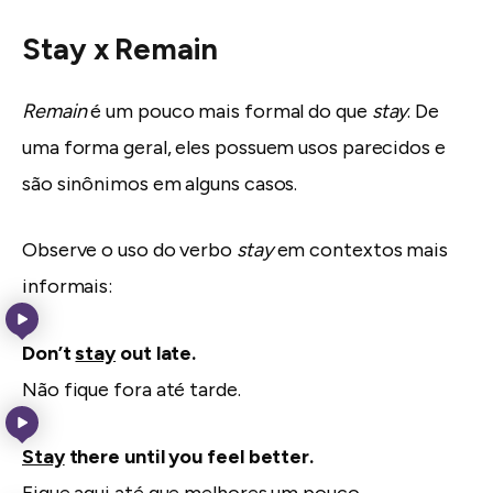
Stay x Remain
Remain
é um pouco mais formal do que
stay
. De
uma forma geral, eles possuem usos parecidos e
são sinônimos em alguns casos.
Observe o uso do verbo
stay
em contextos mais
informais:
Don’t
stay
out late.
Não fique fora até tarde.
Stay
there until you feel better.
Fique aqui até que melhores um pouco.