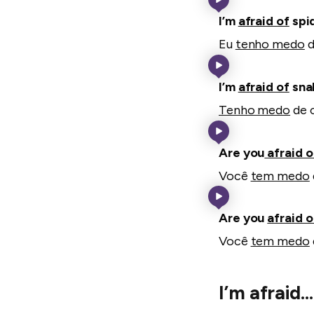
I’m
afraid of
spid
Eu
tenho medo
d
I’m
afraid of
sna
Tenho medo
de 
Are you
afraid o
Você
tem medo
Are you
afraid 
Você
tem medo
I’m afraid