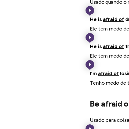
Usado quando o f
He is
afraid of
dr
Ele
tem medo d
He is
afraid of
fl
Ele
tem medo
de
I’m
afraid of
losi
Tenho medo
de t
Be afraid 
Usado para coisa