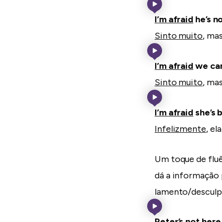
I’m afraid
he’s n
Sinto muito
, ma
I’m afraid
we can
Sinto muito
, ma
I’m afraid
she’s 
Infelizmente
, el
Um toque de flu
dá a informação 
lamento/desculp
Peter’s not her