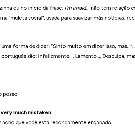
inha ou no início da frase,
I’m afraid…
não tem relação c
a “muleta social”, usada para suavizar más notícias, rec
uma forma de dizer: “Sinto muito em dizer isso, mas…”.
 português são: Infelizmente…, Lamento…, Desculpa, mas
.
o posso.
 very much mistaken.
s acho que você está redondamente enganado.