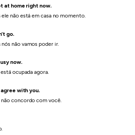
ot at home right now.
s ele não está em casa no momento.
’t go.
s nós não vamos poder ir.
busy now.
a está ocupada agora.
 agree with you.
u não concordo com você.
o.