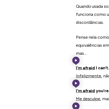
Quando usada soz
funciona como um
discordâncias.
Pense nela como 
equivalências em
mas…
I’m afraid
I can’t
Infelizmente
, nã
I’m afraid
you’re
Me desculpe
, ma