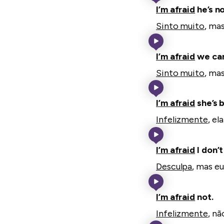
I’m afraid
he’s n
Sinto muito
, ma
I’m afraid
we can
Sinto muito
, ma
I’m afraid
she’s 
Infelizmente
, el
I’m afraid
I don’t
Desculpa
, mas e
I’m afraid
not.
Infelizmente
, nã