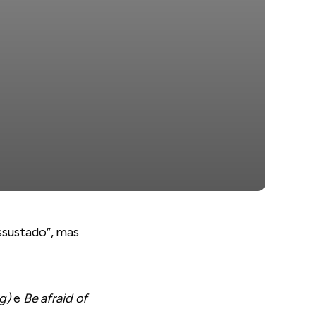
ssustado”, mas
g)
e
Be afraid of