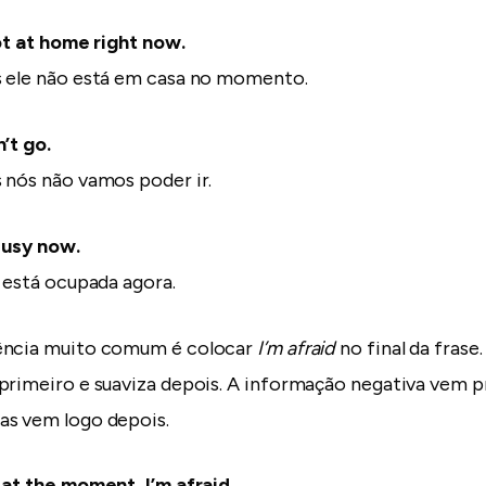
ot at home right now.
s ele não está em casa no momento.
’t go.
s nós não vamos poder ir.
busy now.
a está ocupada agora.
ência muito comum é colocar
I’m afraid
no final da frase
primeiro e suaviza depois. A informação negativa vem p
as vem logo depois.
e at the moment,
I’m afraid
.