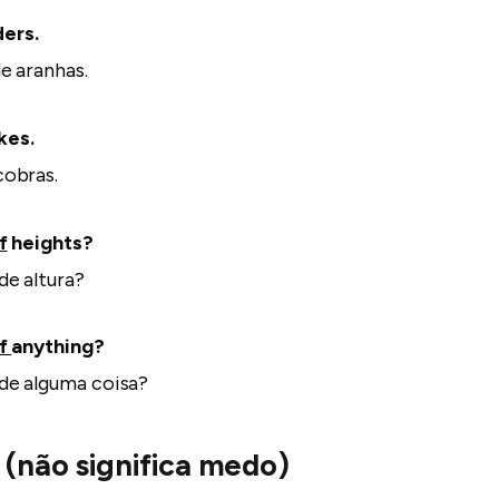
ers.
e aranhas.
kes.
cobras.
f
heights?
de altura?
of
anything?
de alguma coisa?
… (não significa medo)