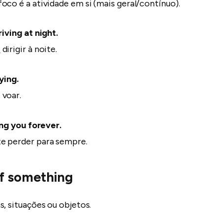
oco é a atividade em si (mais geral/contínuo).
iving at night.
e
dirigir à noite.
ying.
 voar.
ng you forever.
e perder para sempre.
of something
s, situações ou objetos.