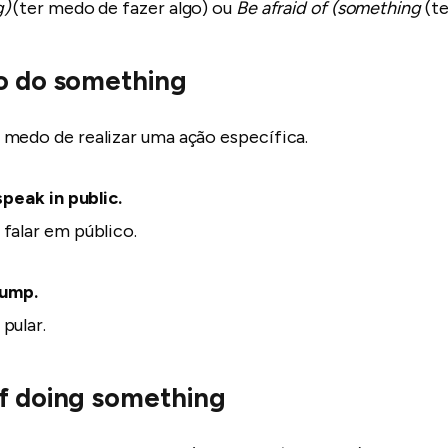
g)
(ter medo de fazer algo) ou
Be afraid of (something
(te
to do something
medo de realizar uma ação específica.
peak in public.
 falar em público.
jump.
pular.
of doing something