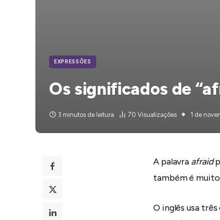
EXPRESSÕES
Os significados de “af
3 minutos de leitura
70
Visualizações
1 de nove
A palavra
afraid
p
também é muito u
O inglês usa três