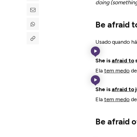
doing (somethin
Be afraid 
Usado quando há 
She is
afraid to
s
Ela
tem medo
de
She is
afraid to
Ela
tem medo
de 
Be afraid 