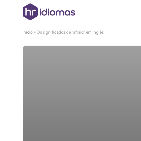
Início
»
Os significados de “afraid” em inglês