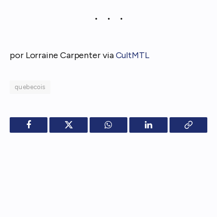
por Lorraine Carpenter via
CultMTL
quebecois
Facebook
Twitter
WhatsApp
LinkedIn
Copy
Link