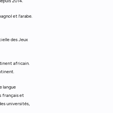
depuis 2014.
spagnol et l’arabe.
cielle des Jeux
inent africain.
tinent.
e langue
s français et
es universités,