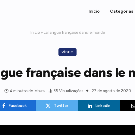
Início
Categorias
Início
»
La langue française dans le monde
VÍDEO
ngue française dans le
4 minutos de leitura
35
Visualizações
27 de agosto de 2020
Facebook
Twitter
LinkedIn