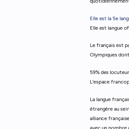
quotidiennement,
Elle est la 5e la
Elle est langue o
Le français est p
Olympiques dont 
59% des locuteurs
L’espace franco
La langue frança
étrangère au sein
alliance français
avec un nombre 