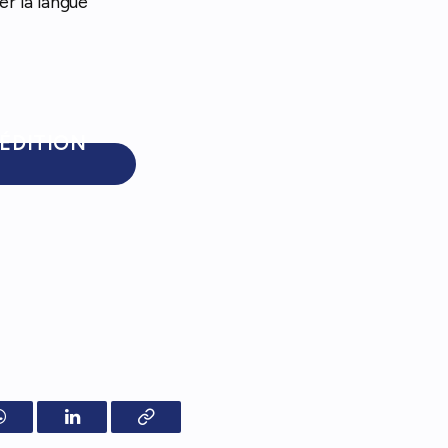
er la langue
ÉDITION
WhatsApp
LinkedIn
Copy