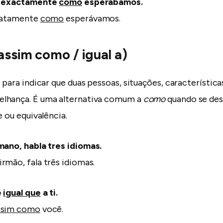
ue exactamente
como
esperábamos.
exatamente
como
esperávamos.
assim como / igual a)
 para indicar que duas pessoas, situações, característica
lhança. É uma alternativa comum a
como
quando se dese
e ou equivalência.
ano, habla tres idiomas.
irmão, fala três idiomas.
é
igual que
a ti.
ssim como
você.