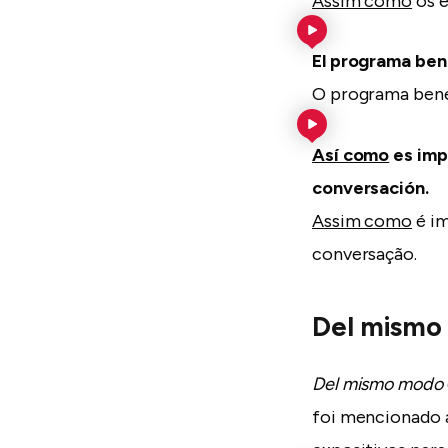
Assim como
os e
El programa ben
O programa bene
Así como
es imp
conversación.
Assim como
é im
conversação.
Del mismo
Del mismo modo
foi mencionado 