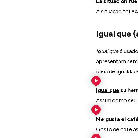
La situación f
A situação foi 
Igual que (
Igual que
é usado
apresentam seme
ideia de igualdad
Igual que
su herm
Assim como
seu 
Me gusta el caf
Gosto de café
a