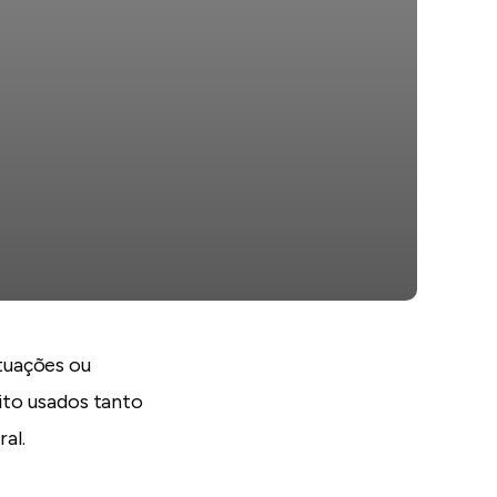
tuações ou
ito usados tanto
al.