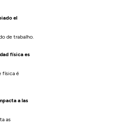
biado el
o de trabalho.
idad física es
e física é
impacta a las
ta as