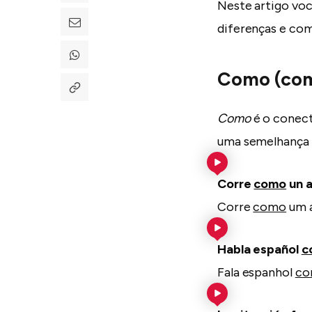
Neste artigo voc
diferenças e com
Como (co
Como
é o conect
uma semelhança e
Corre
como
un a
Corre
como
um a
Habla español
c
Fala espanhol
co