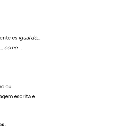
uente es
igual de…
e… como….
mo ou
uagem escrita e
os.