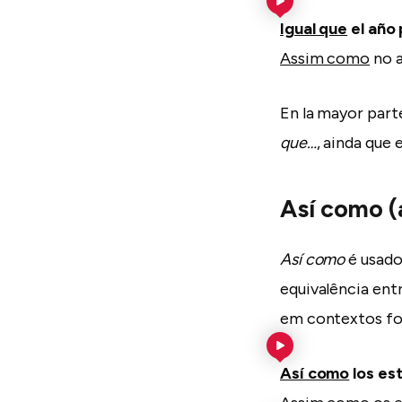
Igual que
el año 
Assim como
no a
En la mayor part
que…
, ainda que
Así como 
Así como
é usado
equivalência entr
em contextos for
Así como
los es