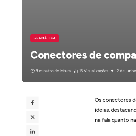
GRAMÁTICA
Conectores de compa
9 minutos de leitura
13
Visualizações
2 de junh
Os conectores d
ideias, destacan
na fala quanto na