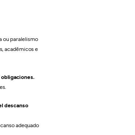
a ou paralelismo
is, acadêmicos e
 obligaciones.
es.
 el descanso
escanso adequado