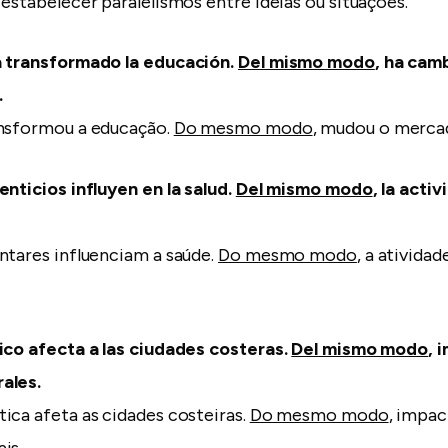
estabelecer paralelismos entre ideias ou situações.
a transformado la educación.
Del mismo modo
, ha cam
.
ansformou a educação.
Do mesmo modo
, mudou o mercad
enticios influyen en la salud.
Del mismo modo
, la activ
ntares influenciam a saúde.
Do mesmo modo
, a atividad
ico afecta a las ciudades costeras.
Del mismo modo
, 
ales.
ica afeta as cidades costeiras.
Do mesmo modo
, impac
is.