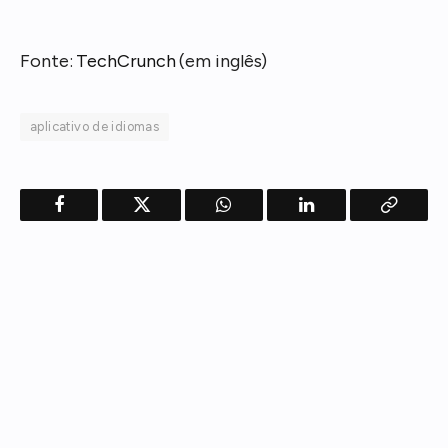
Fonte:
TechCrunch
(em inglês)
aplicativo de idiomas
Facebook
Twitter
WhatsApp
LinkedIn
Copy
Link