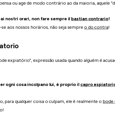
ensa ou age de modo contrário ao da maioria, aquele “d
ai nostri orari, non fare sempre il
bastian contrario
!
-se aos nossos horários, não seja sempre
o do contra
!
atorio
e expiatório”, expressão usada quando alguém é acusa
r ogni cosa incolpano lui, è proprio il
capro espiatori
, para qualquer coisa o culpam, ele é realmente o
bode 
o!