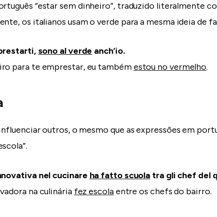
ortuguês “estar sem dinheiro”, traduzido literalmente c
ente, os italianos usam o verde para a mesma ideia de fa
prestarti,
sono al verde
anch’io.
iro para te emprestar, eu também
estou no vermelho
.
a
 influenciar outros, o mesmo que as expressões em portu
scola”.
nnovativa nel cucinare
ha fatto scuola
tra gli chef del 
ovadora na culinária
fez escola
entre os chefs do bairro.