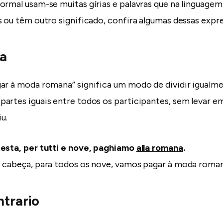
ormal usam-se muitas gírias e palavras que na linguage
s ou têm outro significado, confira algumas dessas expr
na
ar à moda romana” significa um modo de dividir igualme
artes iguais entre todos os participantes, sem levar e
u.
testa, per tutti e nove, paghiamo
alla romana
.
 cabeça, para todos os nove, vamos pagar
à moda roma
ntrario