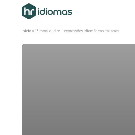
Início
»
13 modi di dire – expressões idiomáticas italianas