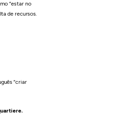
omo “estar no
lta de recursos.
guês “criar
quartiere.