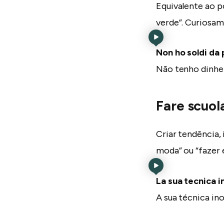
Equivalente ao p
verde”. Curiosam
Non ho soldi da 
Não tenho dinhe
Fare scuol
Criar tendência,
moda” ou “fazer e
La sua tecnica i
A sua técnica in