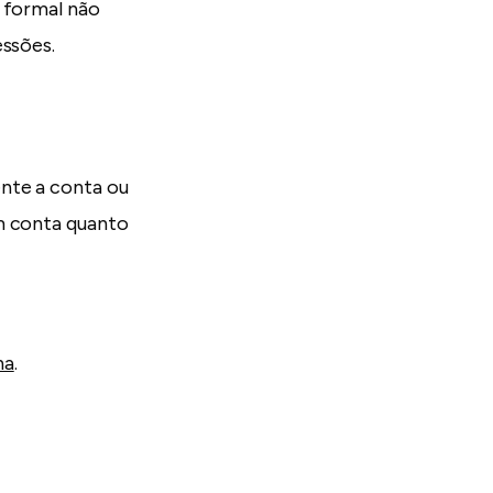
m formal não
essões.
nte a conta ou
m conta quanto
na
.