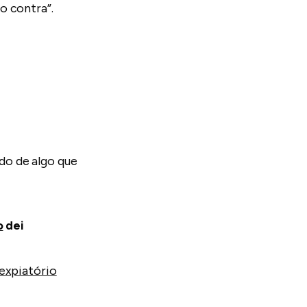
o contra”.
do de algo que
o
dei
expiatório