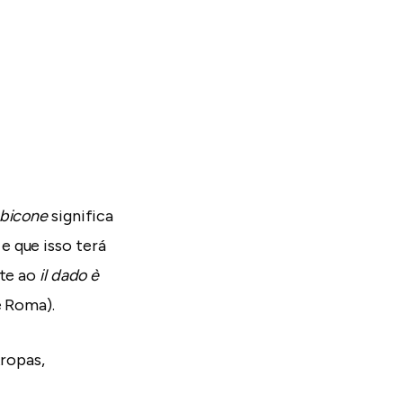
ubicone
significa
e que isso terá
nte ao
il dado è
e Roma).
tropas,