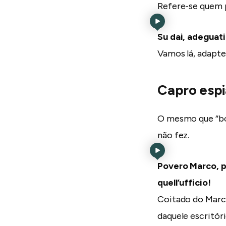
Refere-se quem p
Su dai, adeguati 
Vamos lá, adapte
Capro espi
O mesmo que “bod
não fez.
Povero Marco, pe
quell’ufficio!
Coitado do Marco
daquele escritóri