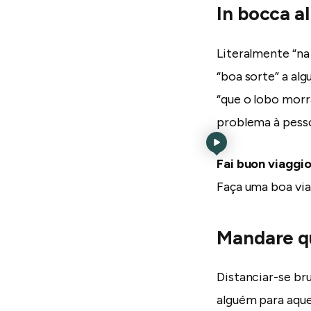
In bocca al
Literalmente “na
“boa sorte” a al
“que o lobo morr
problema à pesso
Fai buon viaggi
Faça uma boa vi
Mandare qu
Distanciar-se b
alguém para aque