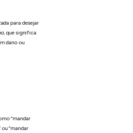
zada para desejar
po
, que significa
um dano ou
como “mandar
” ou “mandar