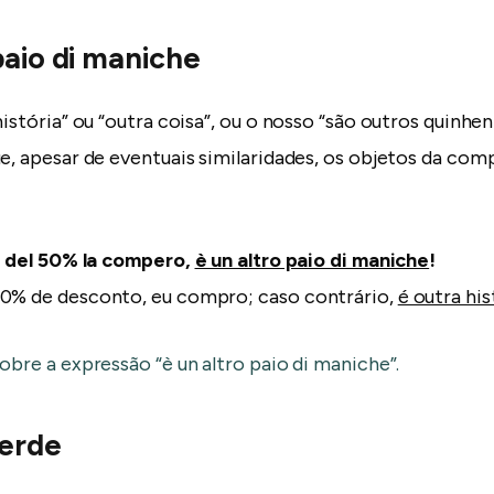
paio di maniche
história” ou “outra coisa”, ou o nosso “são outros quinhen
ue, apesar de eventuais similaridades, os objetos da co
di del 50% la compero,
è un altro paio di maniche
!
50% de desconto, eu compro; caso contrário,
é outra his
obre a expressão “è un altro paio di maniche”.
verde