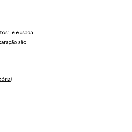
tos”, e é usada
mparação são
tória
!