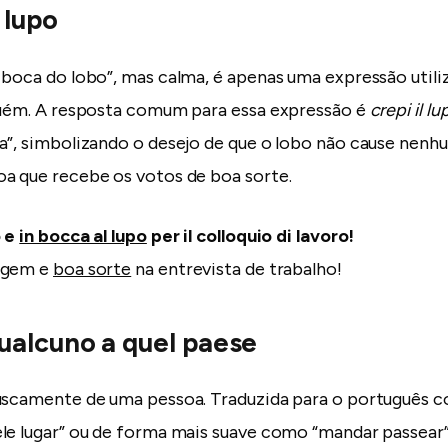
 lupo
 boca do lobo”, mas calma, é apenas uma expressão utili
guém. A resposta comum para essa expressão é
crepi il lu
a”, simbolizando o desejo de que o lobo não cause nenh
a que recebe os votos de boa sorte.
o e
in bocca al lupo
per il colloquio di lavoro!
agem e
boa sorte
na entrevista de trabalho!
alcuno a quel paese
ruscamente de uma pessoa. Traduzida para o português 
le lugar” ou de forma mais suave como “mandar passear