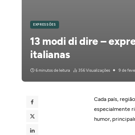
EXPRESSÕES
13 modi di dire – expr
italianas
6 minutos de leitura
356
Visualizações
9 de feve
Cada país, região
especialmente r
humor, principal