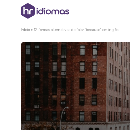
Início
»
12 formas alternativas de falar “because” em inglês