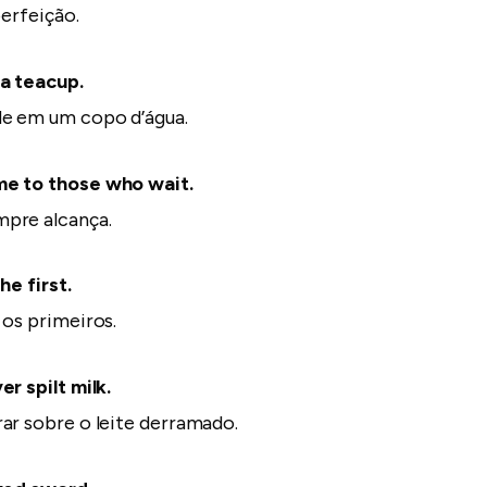
perfeição.
 a teacup.
e em um copo d’água.
e to those who wait.
pre alcança.
he first.
 os primeiros.
r spilt milk.
ar sobre o leite derramado.