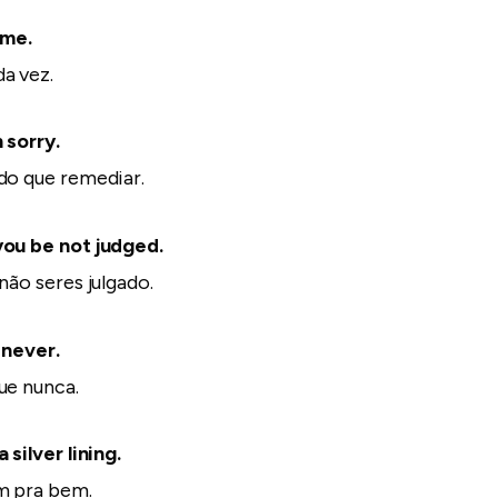
ime.
a vez.
 sorry.
do que remediar.
you be not judged.
não seres julgado.
 never.
ue nunca.
 silver lining.
m pra bem.