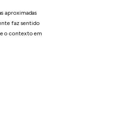
ias aproximadas
mente faz sentido
o e o contexto em