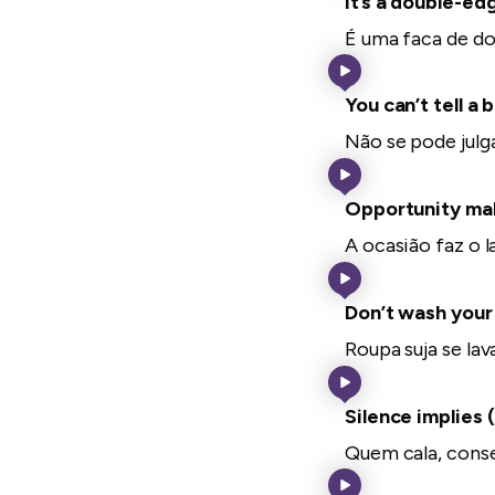
It’s a double-ed
É uma faca de do
You can’t tell a 
Não se pode julga
Opportunity mak
A ocasião faz o l
Don’t wash your d
Roupa suja se lav
Silence implies
Quem cala, cons