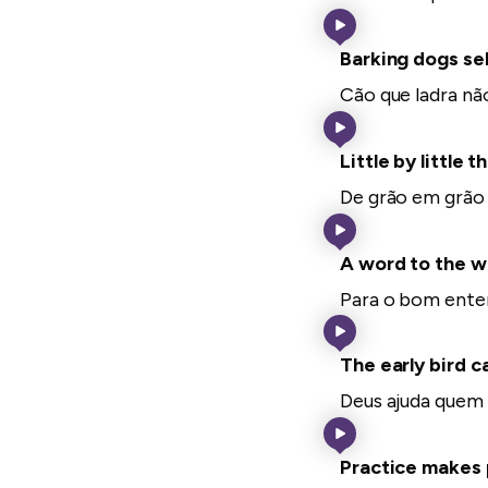
Barking dogs se
Cão que ladra nã
Little by little t
De grão em grão 
A word to the w
Para o bom enten
The early bird 
Deus ajuda quem
Practice makes 