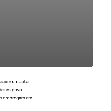
ossuem um autor
de um povo.
e as empregam em