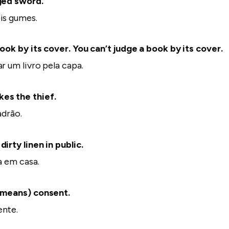
ged sword.
is gumes.
book by its cover. You can’t judge a book by its cover.
r um livro pela capa.
es the thief.
adrão.
irty linen in public.
a em casa.
 (means) consent.
ente.