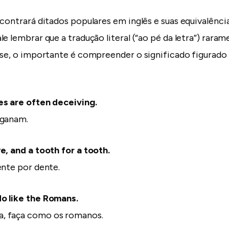
ncontrará ditados populares em inglês e suas equivalênc
e lembrar que a tradução literal (“ao pé da letra”) rara
ase, o importante é compreender o significado figurad
es are often deceiving.
nganam.
e, and a tooth for a tooth.
ente por dente.
o like the Romans.
, faça como os romanos.