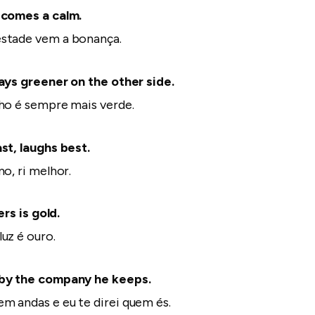
 comes a calm.
stade vem a bonança.
ays greener on the other side.
ho é sempre mais verde.
st, laughs best.
o, ri melhor.
ers is gold.
uz é ouro.
by the company he keeps.
 andas e eu te direi quem és.