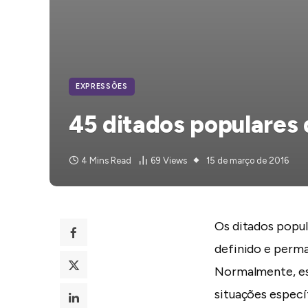
EXPRESSÕES
45 ditados populares 
4 Mins Read
69
Views
15 de março de 2016
Os ditados popul
definido e perma
Normalmente, ess
situações específ