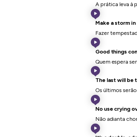
A prática leva à 
Make a storm in
Fazer tempestad
Good things com
Quem espera sem
The last will be t
Os últimos serão
No use crying ove
Não adianta chor