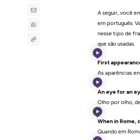
A seguir, você e
em português. Val
nesse tipo de fr
que são usadas.
First appearanc
As aparências e
An eye for an ey
Olho por olho, d
When in Rome, d
Quando em Roma