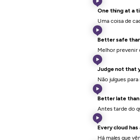
One thing at a t
Uma coisa de cad
Better safe than
Melhor prevenir 
Judge not that 
Não julgues para 
Better late than
Antes tarde do q
Every cloud has a
Há males que vê