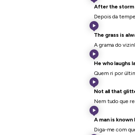
After the storm
Depois da tempe
The grass is alw
A grama do vizin
He who laughs la
Quem ri por últim
Not all that glitt
Nem tudo que rel
A man is known 
Diga-me com quem