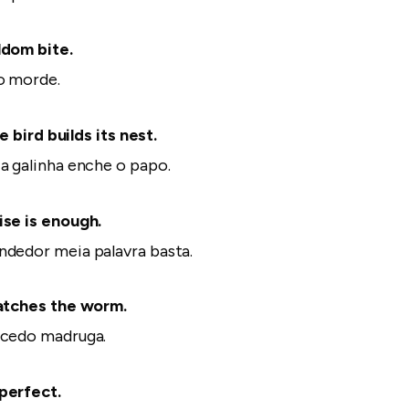
ldom bite.
o morde.
he bird builds its nest.
a galinha enche o papo.
ise is enough.
dedor meia palavra basta.
catches the worm.
 cedo madruga.
perfect.