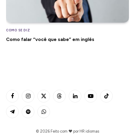
COMO SE DIZ
Como falar “você que sabe” em inglês
Facebook
Instagram
X
Threads
LinkedIn
YouTube
TikTok
(Twitter)
Telegram
Spotify
WhatsApp
© 2026 Feito com ❤️ por
HR idiomas