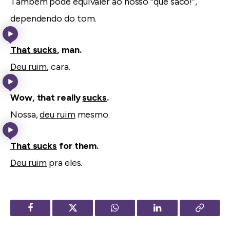
Também pode equivaler ao nosso “que saco!”,
dependendo do tom.
That sucks
, man.
Deu ruim
, cara.
Wow, that really
sucks
.
Nossa,
deu ruim
mesmo.
That sucks
for them.
Deu ruim
pra eles.
Facebook
Twitter
WhatsApp
LinkedIn
Copy