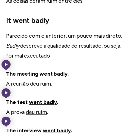
As coisas
deram ruim
entre eles.
It went badly
Parecido com o anterior, um pouco mais direto.
Badly
descreve a qualidade do resultado, ou seja,
foi mal executado.
The meeting
went badly
.
A reunião
deu ruim
.
The test
went badly
.
A prova
deu ruim
.
The interview
went badly
.