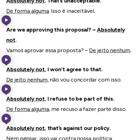
Absolutely not
. That’s unacceptable.
De forma alguma
. Isso é inaceitável.
Are we approving this proposal? –
Absolutely
not
.
Vamos aprovar essa proposta? –
De jeito nenhum
.
Absolutely not
, I won’t agree to that.
De jeito nenhum
, não vou concordar com isso.
Absolutely not
, I refuse to be part of this.
De forma alguma
, me recuso a fazer parte disso.
Absolutely not
, that’s against our policy.
Nem pensar
, isso vai contra nossa política.