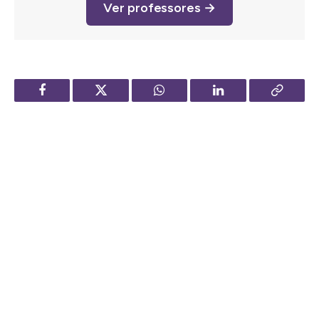
Ver professores →
Facebook
Twitter
WhatsApp
LinkedIn
Copy
Link