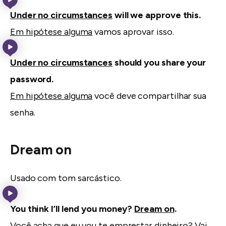
Under no circumstances
will we approve this.
Em hipótese alguma
vamos aprovar isso.
Under no circumstances
should you share your
password.
Em hipótese alguma
você deve compartilhar sua
senha.
Dream on
Usado com tom sarcástico.
You think I’ll lend you money?
Dream on
.
Você acha que eu vou te emprestar dinheiro?
Vai