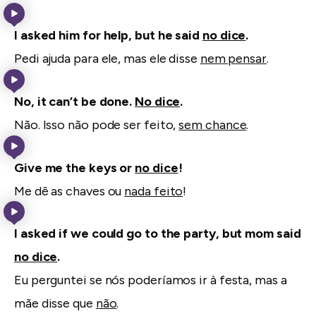
I asked him for help, but he said
no dice
.
Pedi ajuda para ele, mas ele disse
nem pensar
.
No, it can’t be done.
No dice
.
Não. Isso não pode ser feito,
sem chance
.
Give me the keys or
no dice
!
Me dê as chaves ou
nada feito
!
I asked if we could go to the party, but mom said
no dice
.
Eu perguntei se nós poderíamos ir à festa, mas a
mãe disse que
não
.