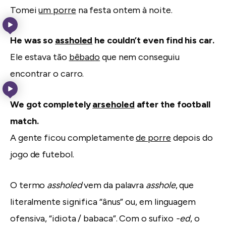
Tomei
um porre
na festa ontem à noite.
He was so
assholed
he couldn’t even find his car.
Ele estava tão
bêbado
que nem conseguiu
encontrar o carro.
We got completely
arseholed
after the football
match.
A gente ficou completamente
de porre
depois do
jogo de futebol.
O termo
assholed
vem da palavra
asshole
, que
literalmente significa “ânus” ou, em linguagem
ofensiva, “idiota / babaca”. Com o sufixo
-ed
, o