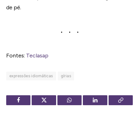
de pé.
Fontes:
Teclasap
expressões idiomáticas
gírias
Facebook
Twitter
WhatsApp
LinkedIn
Copy
Link