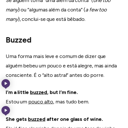
Se alguém toma “uma além da conta” (
one too
many
) ou “algumas além da conta” (
a few too
many
), conclui-se que está bêbado.
Buzzed
Uma forma mais leve e comum de dizer que
alguém bebeu um pouco e está alegre, mas ainda
consciente. É o “alto astral” antes do porre.
I’m a little
buzzed
, but I’m fine.
Estou um
pouco alto
, mas tudo bem.
She gets
buzzed
after one glass of wine.