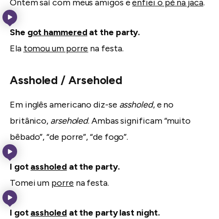
Ontem saí com meus amigos e
enfiei o pé na jaca
.
She
got hammered
at the party.
Ela
tomou um porre
na festa.
Assholed / Arseholed
Em inglês americano diz-se
assholed
, e no
britânico,
arseholed
. Ambas significam “muito
bêbado”, “de porre”, “de fogo”.
I got
assholed
at the party.
Tomei um
porre
na festa.
I got
assholed
at the party last night.