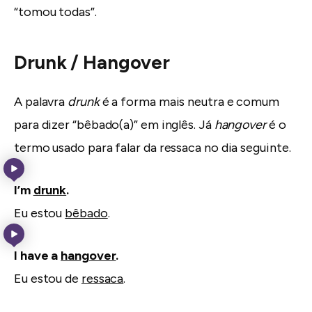
“tomou todas”.
Drunk / Hangover
A palavra
drunk
é a forma mais neutra e comum
para dizer “bêbado(a)” em inglês. Já
hangover
é o
termo usado para falar da ressaca no dia seguinte.
I’m
drunk
.
Eu estou
bêbado
.
I have a
hangover
.
Eu estou de
ressaca
.