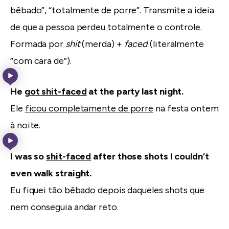
bêbado”, “totalmente de porre”. Transmite a ideia
de que a pessoa perdeu totalmente o controle.
Formada por
shit
(merda) +
faced
(literalmente
“com cara de”).
He
got shit-faced
at the party last night.
Ele
ficou completamente de porre
na festa ontem
à noite.
I was so
shit-faced
after those shots I couldn’t
even walk straight.
Eu fiquei tão
bêbado
depois daqueles shots que
nem conseguia andar reto.