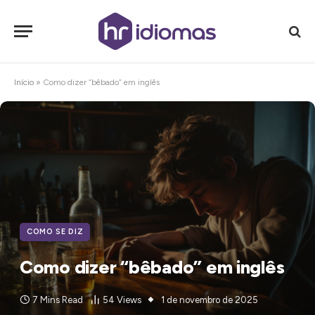
Início
»
Como dizer “bêbado” em inglês
COMO SE DIZ
Como dizer “bêbado” em inglês
7 Mins Read
54
Views
1 de novembro de 2025