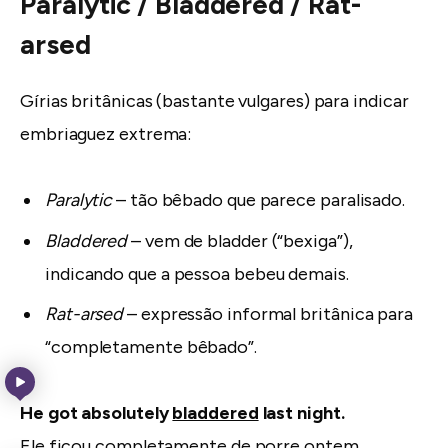
Paralytic / Bladdered / Rat-
arsed
Gírias britânicas (bastante vulgares) para indicar
embriaguez extrema:
Paralytic
– tão bêbado que parece paralisado.
Bladdered
– vem de bladder (“bexiga”),
indicando que a pessoa bebeu demais.
Rat-arsed
– expressão informal britânica para
“completamente bêbado”.
He got absolutely
bladdered
last night.
Ele ficou completamente
de porre
ontem.