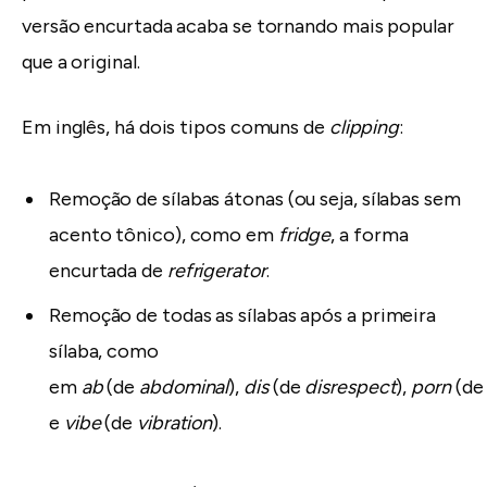
versão encurtada acaba se tornando mais popular
que a original.
Em inglês, há dois tipos comuns de
clipping
:
Remoção de sílabas átonas (ou seja, sílabas sem
acento tônico), como em
fridge
, a forma
encurtada de
refrigerator
.
Remoção de todas as sílabas após a primeira
sílaba, como
em
ab
(de
abdominal
),
dis
(de
disrespect
),
porn
(d
e
vibe
(de
vibration
).