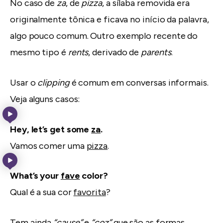
No caso de
za
, de
pizza
, a sílaba removida era
originalmente tônica e ficava no início da palavra,
algo pouco comum. Outro exemplo recente do
mesmo tipo é
rents
, derivado de
parents
.
Usar o
clipping
é comum em conversas informais.
Veja alguns casos:
Hey, let’s get some
za
.
Vamos comer uma
pizza
.
What’s your
fave
color?
Qual é a sua cor
favorita
?
Tem ainda
“cause”
e
“coz”
que são as formas