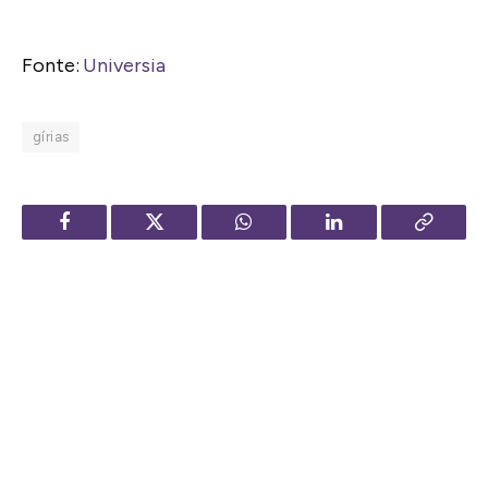
Fonte:
Universia
gírias
Facebook
Twitter
WhatsApp
LinkedIn
Copy
Link