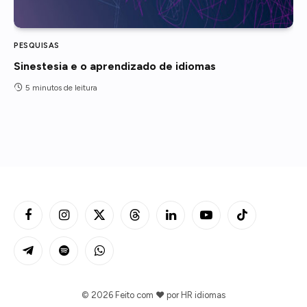
PESQUISAS
Sinestesia e o aprendizado de idiomas
5 minutos de leitura
Facebook
Instagram
X
Threads
LinkedIn
YouTube
TikTok
(Twitter)
Telegram
Spotify
WhatsApp
© 2026 Feito com ❤️ por
HR idiomas