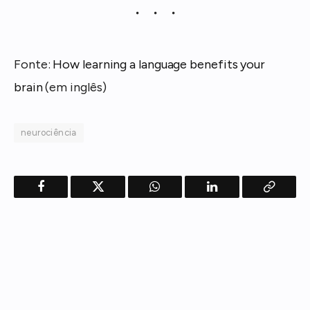
Fonte:
How learning a language benefits your
brain
(em inglês)
neurociência
Facebook
Twitter
WhatsApp
LinkedIn
Copy
Link