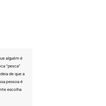
que alguém é
ica “pesca”
ideia de que a
ssa pessoa é
ente escolha