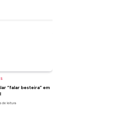
ES
ar “falar besteira” em
l
 de leitura