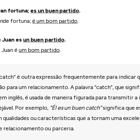
ran fortuna;
es un buen partido
.
ande fortuna;
é um bom partido
.
e Juan es
un buen partido
.
 Juan é
um bom partido
.
 catch” é outra expressão frequentemente para indicar 
o para um relacionamento. A palavra “catch”, que signif
em inglês, é usada de maneira figurada para transmitir a 
ejável. Por exemplo,
“Él es un buen catch”
significa que e
m qualidades ou características que a tornam uma excel
 relacionamento ou parceria.