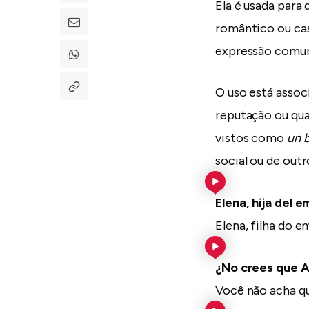
Ela é usada para
romântico ou cas
expressão comum
O uso está assoc
reputação ou qua
vistos como
un 
social ou de outr
Elena, hija del e
Elena, filha do e
¿No crees que 
Você não acha q