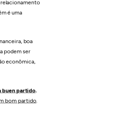
m relacionamento
bém é uma
inanceira, boa
va podem ser
ção econômica,
n buen partido
.
um bom partido
.