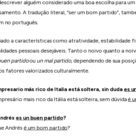
 descrever alguém considerado uma boa escolha para u
amento. A tradução literal, “ser um bom partido”, tam
 no português.
iado a características como atratividade, estabilidade f
lidades pessoais desejáveis. Tanto o noivo quanto a noi
buen partido
ou
un mal partido
, dependendo de sua posi
os fatores valorizados culturalmente.
mpresario más rico de Italia está soltera, sin duda
es u
mpresário mais rico da Itália está solteira, sem dúvida
é 
Andrés
es un buen partido
?
ue Andrés
é um bom partido
?