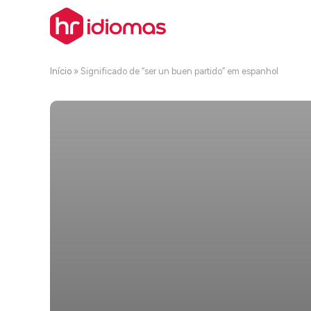
Início
»
Significado de “ser un buen partido” em espanhol