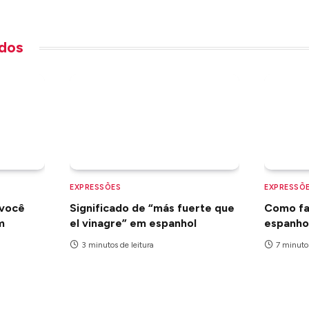
dos
EXPRESSÕES
EXPRESSÕ
 você
Significado de “más fuerte que
Como fal
m
el vinagre” em espanhol
espanho
3 minutos de leitura
7 minutos