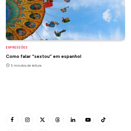
EXPRESSÕES
Como falar “sextou” em espanhol
5 minutos de leitura
Facebook
Instagram
X
Threads
LinkedIn
YouTube
TikTok
(Twitter)