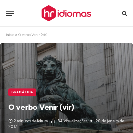
Início
»
O verbo Venir (vir)
GRAMÁTICA
O verbo Venir (vir)
2 minutos de leitura
184
Visualizações
20 de janeiro de
2017