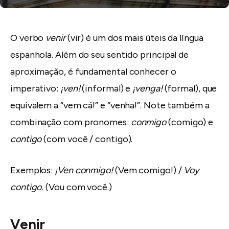
O verbo
venir
(vir) é um dos mais úteis da língua
espanhola. Além do seu sentido principal de
aproximação, é fundamental conhecer o
imperativo:
¡ven!
(informal) e
¡venga!
(formal), que
equivalem a “vem cá!” e “venha!”. Note também a
combinação com pronomes:
conmigo
(comigo) e
contigo
(com você / contigo).
Exemplos:
¡Ven conmigo!
(Vem comigo!) /
Voy
contigo.
(Vou com você.)
Venir