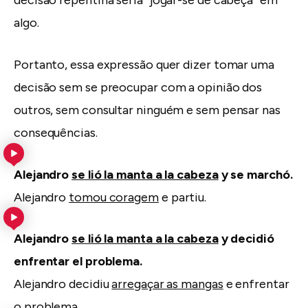
decisão repentina seria “jogar-se de cabeça” em
algo.
Portanto, essa expressão quer dizer tomar uma
decisão sem se preocupar com a opinião dos
outros, sem consultar ninguém e sem pensar nas
consequências.
Alejandro
se lió la manta a la cabeza
y se marchó.
Alejandro
tomou coragem
e partiu.
Alejandro
se lió la manta a la cabeza
y decidió
enfrentar el problema.
Alejandro decidiu
arregaçar as mangas
e enfrentar
o problema.