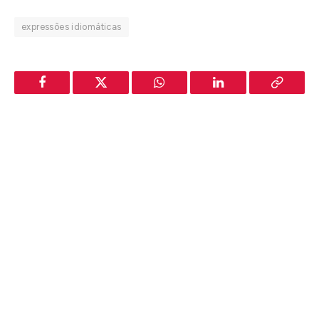
expressões idiomáticas
Facebook
Twitter
WhatsApp
LinkedIn
Copy
Link