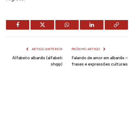
Facebook
Twitter
WhatsApp
LinkedIn
Copy
Link
ARTIGO ANTERIOR
PRÓXIMO ARTIGO
Alfabeto albanês (alfabeti
Falando de amor em albanês –
shqip)
frases e expressões culturais