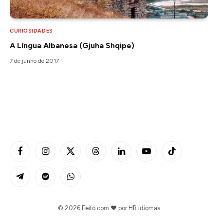
CURIOSIDADES
A Língua Albanesa (Gjuha Shqipe)
7 de junho de 2017
Facebook
Instagram
X
Threads
LinkedIn
YouTube
TikTok
(Twitter)
Telegram
Spotify
WhatsApp
© 2026 Feito com ❤️ por
HR idiomas