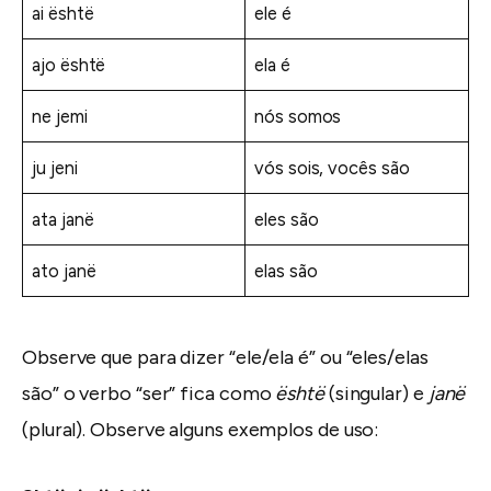
ai është
ele é
ajo është
ela é
ne jemi
nós somos
ju jeni
vós sois, vocês são
ata janë
eles são
ato janë
elas são
Observe que para dizer “ele/ela é” ou “eles/elas
são” o verbo “ser” fica como
është
(singular) e
janë
(plural). Observe alguns exemplos de uso: