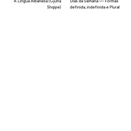
A Língua Albanesa (Gjuha
Dias da Semana — Formas
Shqipe)
definida, indefinida e Plural