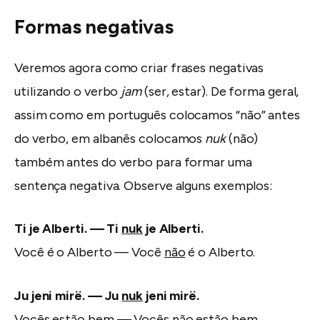
Formas negativas
Veremos agora como criar frases negativas
utilizando o verbo
jam
(ser, estar). De forma geral,
assim como em português colocamos “não” antes
do verbo, em albanês colocamos
nuk
(não)
também antes do verbo para formar uma
sentença negativa. Observe alguns exemplos:
Ti je Alberti. — Ti
nuk
je Alberti.
Você é o Alberto — Você
não
é o Alberto.
Ju jeni mirë. — Ju
nuk
jeni mirë.
Vocês estão bem — Vocês
não
estão bem.