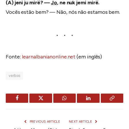
(A) jeni ju mirë? —
Jo
, ne nuk jemi mirë.
Vocês estão bem? — Não, nós não estamos bem.
Fonte:
learnalbanianonline.net
(em inglês)
verbos
Facebook
Twitter
WhatsApp
LinkedIn
Copy
Link
PREVIOUS ARTICLE
NEXT ARTICLE