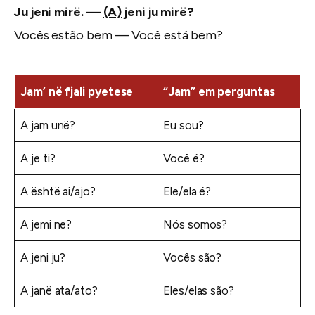
Ju jeni mirë. —
(A)
jeni ju mirë?
Vocês estão bem — Você está bem?
Jam’ në fjali pyetese
“Jam” em perguntas
A jam unë?
Eu sou?
A je ti?
Você é?
A është ai/ajo?
Ele/ela é?
A jemi ne?
Nós somos?
A jeni ju?
Vocês são?
A janë ata/ato?
Eles/elas são?