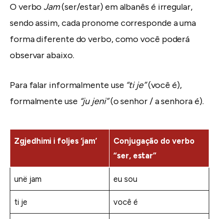
O verbo
Jam
(ser/estar) em albanês é irregular,
sendo assim, cada pronome corresponde a uma
forma diferente do verbo, como você poderá
observar abaixo.
Para falar informalmente use
“ti je”
(você é),
formalmente use
“ju jeni”
(o senhor / a senhora é).
Zgjedhimi i foljes ‘jam’
Conjugação do verbo
“ser, estar”
unë jam
eu sou
ti je
você é