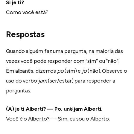
Si je ti?
Como você está?
Respostas
Quando alguém faz uma pergunta, na maioria das
vezes você pode responder com “sim” ou “não”.
Em albanês, dizemos
po
(sim) e
jo
(não). Observe o
uso do verbo
jam
(ser/estar) para responder a
perguntas.
(A) je ti Alberti? —
Po
, unë jam Alberti.
Você é o Alberto? —
Sim
, eu sou o Alberto.