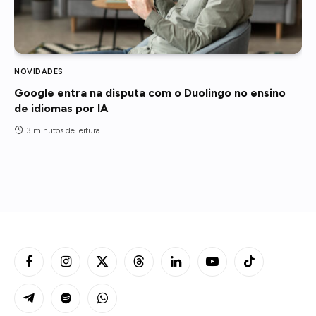
NOVIDADES
Google entra na disputa com o Duolingo no ensino
de idiomas por IA
3 minutos de leitura
Facebook
Instagram
X
Threads
LinkedIn
YouTube
TikTok
(Twitter)
Telegram
Spotify
WhatsApp