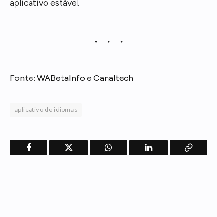
aplicativo estável.
Fonte:
WABetaInfo
e
Canaltech
aplicativo de idiomas
Facebook
Twitter
WhatsApp
LinkedIn
Copy
Link