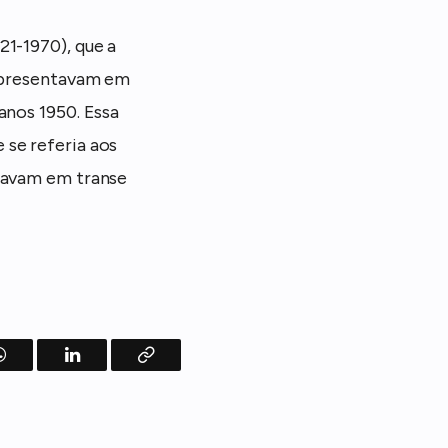
21-1970), que a
 apresentavam em
anos 1950. Essa
 se referia aos
travam em transe
WhatsApp
LinkedIn
Copy
Link