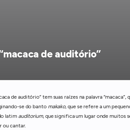
“macaca de auditório”
aca de auditório” tem suas raízes na palavra “macaca”, 
iginando-se do banto
makako
, que se refere a um pequen
do latim
auditorium
, que significa um lugar onde muitos 
r ou cantar.