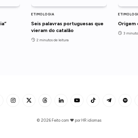
ETIMOLOGIA
ETIMOLOG
ia”
Seis palavras portuguesas que
Origem 
vieram do catalão
3 minutos
2 minutos de leitura
acebook
Instagram
X
Threads
LinkedIn
YouTube
TikTok
Telegram
Spotify
(Twitter)
© 2026 Feito com ❤️ por
HR idiomas