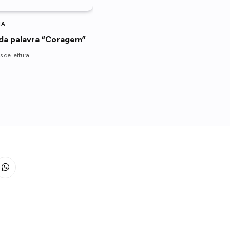
IA
da palavra “Coragem”
 de leitura
WhatsApp