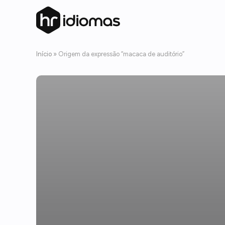
Início
»
Origem da expressão “macaca de auditório”