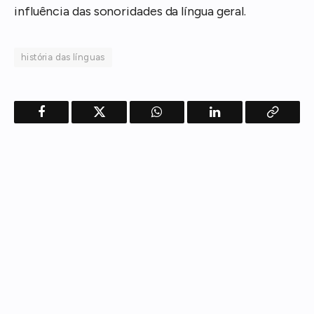
influência das sonoridades da língua geral.
história das línguas
Facebook
Twitter
WhatsApp
LinkedIn
Copy
Link