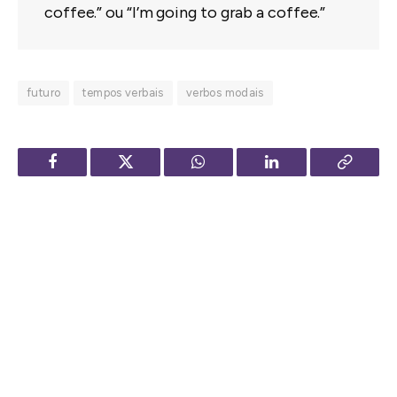
coffee.” ou “I’m going to grab a coffee.”
futuro
tempos verbais
verbos modais
Facebook
Twitter
WhatsApp
LinkedIn
Copy
Link