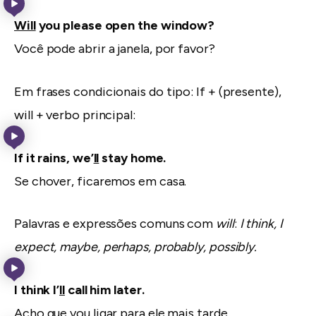
Will
you please open the window?
Você pode abrir a janela, por favor?
Em frases condicionais do tipo: If + (presente),
will + verbo principal:
If it rains, we’
ll
stay home.
Se chover, ficaremos em casa.
Palavras e expressões comuns com
will
:
I think, I
expect, maybe, perhaps, probably, possibly.
I think I’
ll
call him later.
Acho que vou ligar para ele mais tarde.