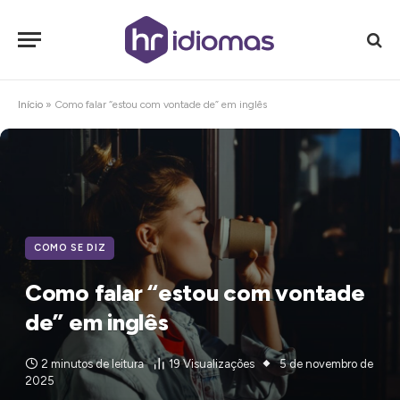
Início
»
Como falar “estou com vontade de” em inglês
COMO SE DIZ
Como falar “estou com vontade
de” em inglês
2 minutos de leitura
19
Visualizações
5 de novembro de
2025