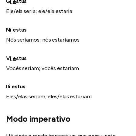
Ĝ
i
e
stus
Ele/ela seria; ele/ela estaria
N
i
e
stus
Nós seríamos; nós estaríamos
V
i
e
stus
Vocês seriam; vocês estariam
I
li
e
stus
Eles/elas seriam; eles/elas estariam
Modo imperativo