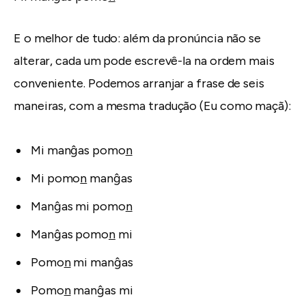
E o melhor de tudo: além da pronúncia não se
alterar, cada um pode escrevê-la na ordem mais
conveniente. Podemos arranjar a frase de seis
maneiras, com a mesma tradução (Eu como maçã):
Mi manĝas pomo
n
Mi pomo
n
manĝas
Manĝas mi pomo
n
Manĝas pomo
n
mi
Pomo
n
mi manĝas
Pomo
n
manĝas mi