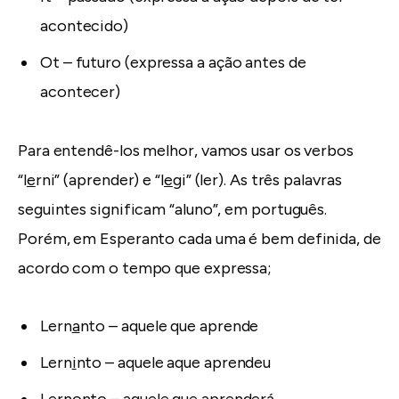
acontecido)
Ot – futuro (expressa a ação antes de
acontecer)
Para entendê-los melhor, vamos usar os verbos
“l
e
rni” (aprender) e “l
e
gi” (ler). As três palavras
seguintes significam “aluno”, em português.
Porém, em Esperanto cada uma é bem definida, de
acordo com o tempo que expressa;
Lern
a
nto – aquele que aprende
Lern
i
nto – aquele aque aprendeu
Lern
o
nto – aquele que aprenderá