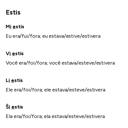
Estis
M
i
e
stis
Eu era/fui/fora; eu estava/estive/estivera
V
i
e
stis
Você era/foi/fora; você estava/esteve/estivera
L
i
e
stis
Ele era/foi/fora; ele estava/esteve/estivera
Ŝ
i
e
stis
Ela era/foi/fora; ela estava/esteve/estivera