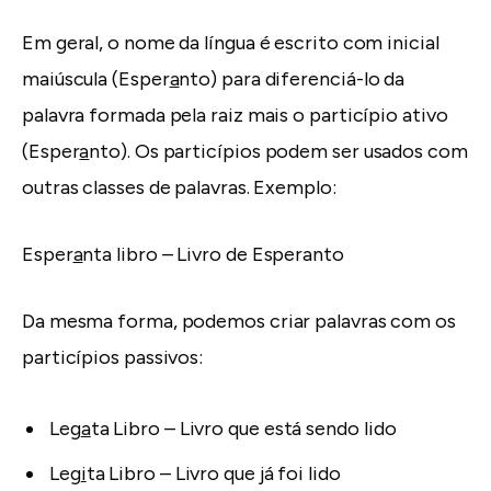
Em geral, o nome da língua é escrito com inicial
maiúscula (Esper
a
nto) para diferenciá-lo da
palavra formada pela raiz mais o particípio ativo
(Esper
a
nto). Os particípios podem ser usados com
outras classes de palavras. Exemplo:
Esper
a
nta libro – Livro de Esperanto
Da mesma forma, podemos criar palavras com os
particípios passivos:
Leg
a
ta Libro – Livro que está sendo lido
Leg
i
ta Libro – Livro que já foi lido