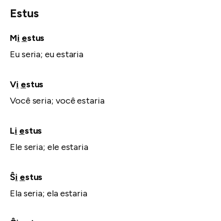
Estus
M
i
e
stus
Eu seria; eu estaria
V
i
e
stus
Você seria; você estaria
L
i
e
stus
Ele seria; ele estaria
Ŝ
i
e
stus
Ela seria; ela estaria