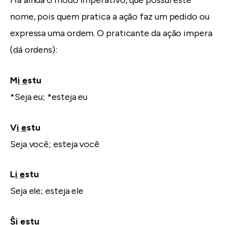
Há ainda o modo imperativo, que possui este
nome, pois quem pratica a ação faz um pedido ou
expressa uma ordem. O praticante da ação impera
(dá ordens):
M
i
e
stu
*Seja eu; *esteja eu
V
i
e
stu
Seja você; esteja você
L
i
e
stu
Seja ele; esteja ele
Ŝ
i
e
stu