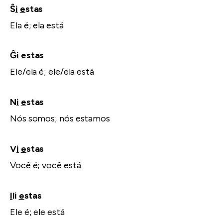
Ŝ
i
e
stas
Ela é; ela está
Ĝ
i
e
stas
Ele/ela é; ele/ela está
N
i
e
stas
Nós somos; nós estamos
V
i
e
stas
Você é; você está
I
li
e
stas
Ele é; ele está