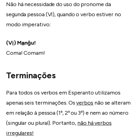
Não há necessidade do uso do pronome da
segunda pessoa (VI), quando o verbo estiver no
modo imperativo:
(V
i
) M
a
nĝu!
Coma! Comam!
Terminações
Para todos os verbos em Esperanto utilizamos
apenas seis terminações. Os
verbos
não se alteram
em relação à pessoa (1ª, 2ª ou 3ª) e nem ao número
(singular ou plural). Portanto,
não há verbos
irregulares!