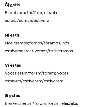
Ĝ
i
e
stis
Ele/ela era/foi/fora; ele/ela
estava/esteve/estivera
N
i
e
stis
Nós éramos;fomos/fôramos; nós
estávamos/estivemos/estivéramos
V
i
e
stas
Vocês eram/foram/foram; vocês
estavam/estiveram/estiveram
I
li
e
stas
Eles/elas eram/foram;foram; eles/elas