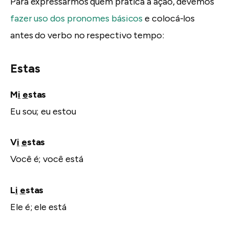
Para expressarmos quem pratica a ação, devemos
fazer uso dos pronomes básicos
e colocá-los
antes do verbo no respectivo tempo:
Estas
M
i
e
stas
Eu sou; eu estou
V
i
e
stas
Você é; você está
L
i
e
stas
Ele é; ele está