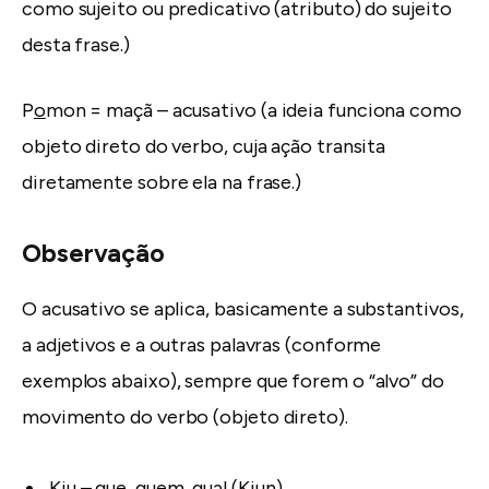
como sujeito ou predicativo (atributo) do sujeito
desta frase.)
P
o
mon = maçã – acusativo (a ideia funciona como
objeto direto do verbo, cuja ação transita
diretamente sobre ela na frase.)
Observação
O acusativo se aplica, basicamente a substantivos,
a adjetivos e a outras palavras (conforme
exemplos abaixo), sempre que forem o “alvo” do
movimento do verbo (objeto direto).
K
i
u – que, quem, qual (K
i
un)