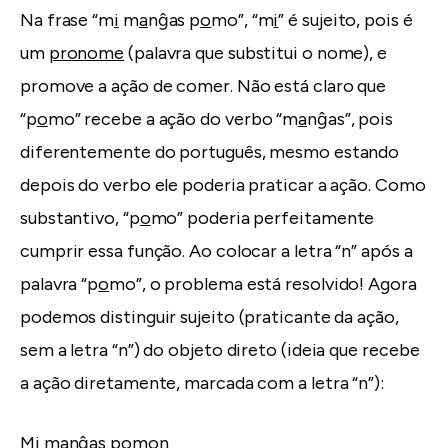
Na frase “m
i
m
a
nĝas p
o
mo”, “m
i
” é sujeito, pois é
um
pronome
(palavra que substitui o nome), e
promove a ação de comer. Não está claro que
“p
o
mo” recebe a ação do verbo “m
a
nĝas”, pois
diferentemente do português, mesmo estando
depois do verbo ele poderia praticar a ação. Como
substantivo, “p
o
mo” poderia perfeitamente
cumprir essa função. Ao colocar a letra “n” após a
palavra “p
o
mo”, o problema está resolvido! Agora
podemos distinguir sujeito (praticante da ação,
sem a letra “n”) do objeto direto (ideia que recebe
a ação diretamente, marcada com a letra “n”):
Mi manĝas pomo
n