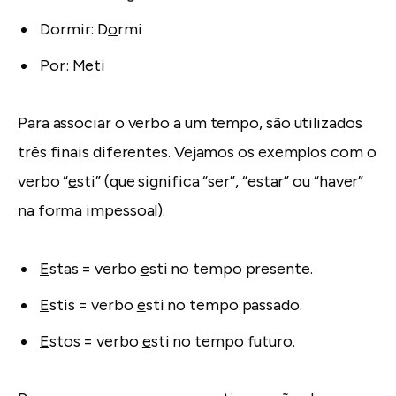
Dormir: D
o
rmi
Por: M
e
ti
Para associar o verbo a um tempo, são utilizados
três finais diferentes. Vejamos os exemplos com o
verbo “
e
sti” (que significa “ser”, “estar” ou “haver”
na forma impessoal).
E
stas = verbo
e
sti no tempo presente.
E
stis = verbo
e
sti no tempo passado.
E
stos = verbo
e
sti no tempo futuro.