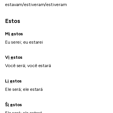
estavam/estiveram/estiveram
Estos
M
i
e
stos
Eu serei; eu estarei
V
i
e
stos
Você será; você estará
L
i
e
stos
Ele será; ele estará
Ŝ
i
e
stos
Ela será; ela estará