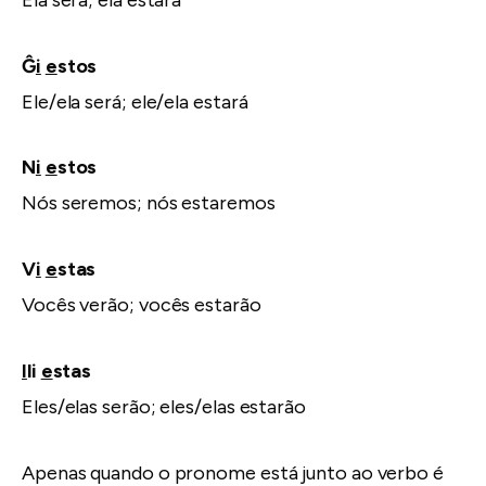
Ĝ
i
e
stos
Ele/ela será; ele/ela estará
N
i
e
stos
Nós seremos; nós estaremos
V
i
e
stas
Vocês verão; vocês estarão
I
li
e
stas
Eles/elas serão; eles/elas estarão
Apenas quando o pronome está junto ao verbo é