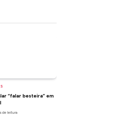
ES
ar “falar besteira” em
l
 de leitura