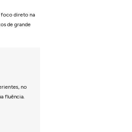
 foco direto na
tos de grande
erientes, no
a fluência.