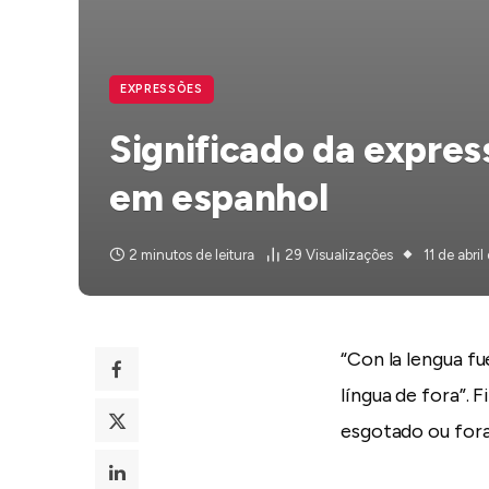
EXPRESSÕES
Significado da expres
em espanhol
2 minutos de leitura
29
Visualizações
11 de abri
“Con la lengua f
língua de fora”.
esgotado ou fora