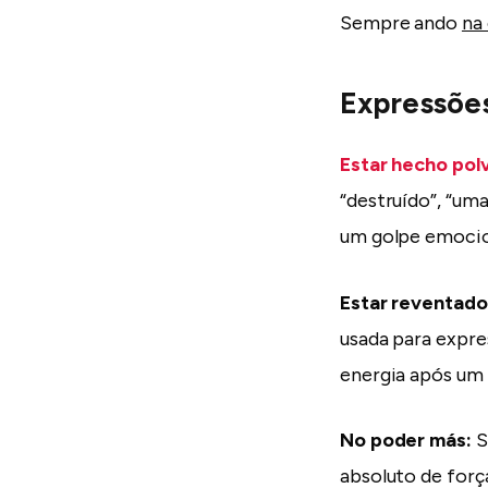
Sempre ando
na 
Expressõe
Estar hecho pol
“destruído”, “um
um golpe emocio
Estar reventado
usada para expre
energia após um
No poder más:
S
absoluto de força