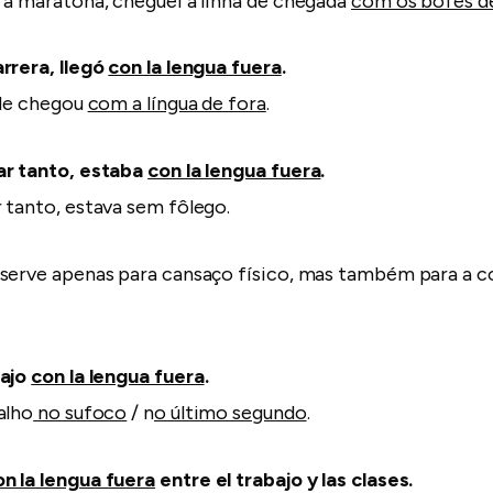
 a maratona, cheguei à linha de chegada
com os bofes d
rrera, llegó
con la lengua fuera
.
ele chegou
com a língua de fora
.
ar tanto, estaba
con la lengua fuera
.
 tanto, estava sem fôlego.
serve apenas para cansaço físico, mas também para a co
bajo
con la lengua fuera
.
alho
no sufoco
/ n
o último segundo
.
on la lengua fuera
entre el trabajo y las clases.