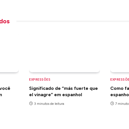
dos
EXPRESSÕES
EXPRESSÕ
 você
Significado de “más fuerte que
Como fal
m
el vinagre” em espanhol
espanho
3 minutos de leitura
7 minutos