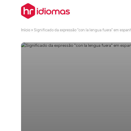
Início
»
Significado da expressão “con la lengua fuera” em espan