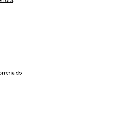
e fora
.
rreria do