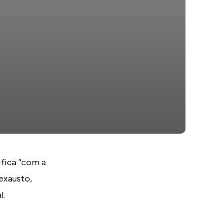
ifica “com a
 exausto,
l.