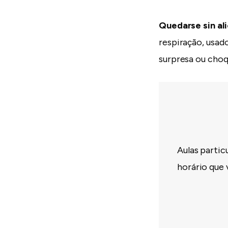
Quedarse sin ali
respiração, usad
surpresa ou choq
Aulas partic
horário que 