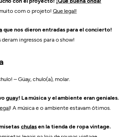
ucho con el proyecto!
¡Qué buena onda!
muito com o projeto!
Que legal!
a
que nos dieron entradas para el concierto!
 deram ingressos para o show!
a
hulo! – Güay, chulo(a), molar.
uvo
guay
! La música y el ambiente eran geniales.
legal
! A música e o ambiente estavam ótimos.
amisetas
chulas
en la tienda de ropa vintage.
amisetas
legais
na loja de roupas vintage.