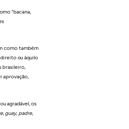
 como “bacana,
es
Assim como também
direito ou àquilo
 brasileiro,
ar aprovação,
ou agradável, os
re
,
guay
,
padre
,