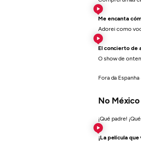
Me encanta cómo
Adorei como você
El concierto de
O show de ontem 
Fora da Espanha
No México
¡Qué padre! ¡Qué 
¡La película qu