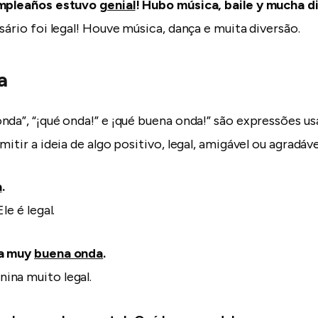
umpleaños estuvo
genial
! Hubo música, baile y mucha d
sário foi legal! Houve música, dança e muita diversão.
a
nda”, “¡qué onda!” e ¡qué buena onda!” são expressões u
mitir a ideia de algo positivo, legal, amigável ou agradáve
a
.
le é legal.
ca muy
buena onda
.
ina muito legal.