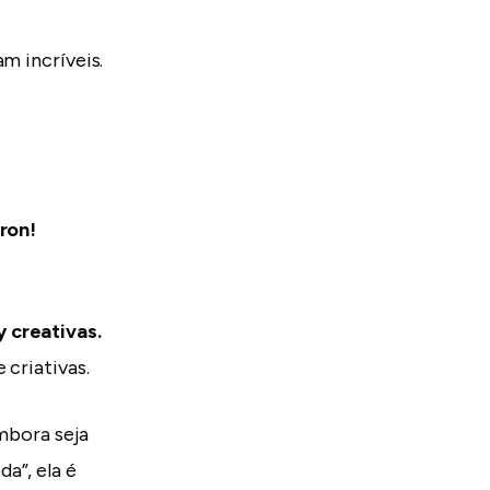
am incríveis.
eron!
y creativas.
 criativas.
Embora seja
a”, ela é