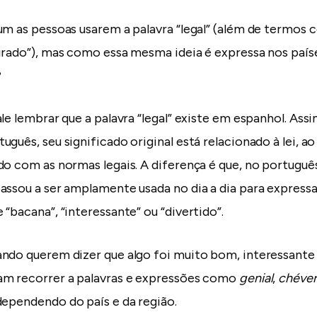
um as pessoas usarem a palavra “legal” (além de termos
irado”), mas como essa mesma ideia é expressa nos país
?
ale lembrar que a palavra “legal” existe em espanhol. 
guês, seu significado original está relacionado à lei, ao 
do com as normas legais. A diferença é que, no português
assou a ser amplamente usada no dia a dia para express
“bacana”, “interessante” ou “divertido”.
ndo querem dizer que algo foi muito bom, interessante 
am recorrer a palavras e expressões como
genial
,
chéve
 dependendo do país e da região.