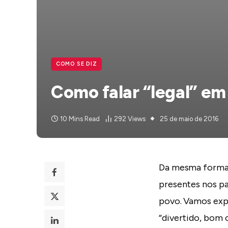
COMO SE DIZ
Como falar “legal” em
10 Mins Read
292
Views
25 de maio de 2016
Da mesma forma q
presentes nos paí
povo. Vamos expl
“divertido, bom 