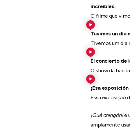
increíbles.
O filme que vimo
Tuvimos un día
Tivemos um dia
El concierto de
O show da banda 
¡Esa exposición
Essa exposição d
¡Qué chingón!
é u
amplamente usada