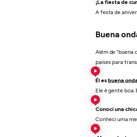
¡La fiesta de c
A festa de aniver
Buena ond
Além de “buena o
países para trans
Él es
buena ond
Ele é gente boa. E
Conocí una chi
Conheci uma men