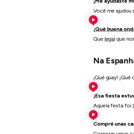
¡Me ayudaste m
Você me ajudou 
¡Qué buena ond
Que
legal
que nos
Na Espanh
¡Qué guay! ¡Qué c
¡Esa fiesta est
Aquela festa foi
Compré unas c
Comprei umas c