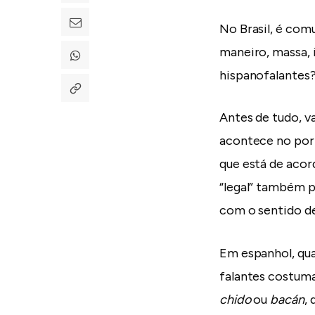
No Brasil, é com
maneiro, massa, 
hispanofalantes
Antes de tudo, v
acontece no portu
que está de acor
“legal” também p
com o sentido de 
Em espanhol, qua
falantes costum
chido
ou
bacán
,