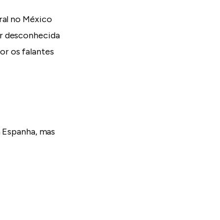
ral no México
er desconhecida
r os falantes
a Espanha, mas