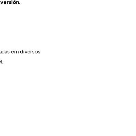
iversión.
sadas em diversos
l.