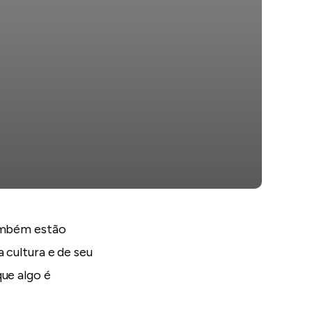
também estão
 cultura e de seu
ue algo é