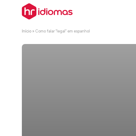
Início
»
Como falar “legal” em espanhol