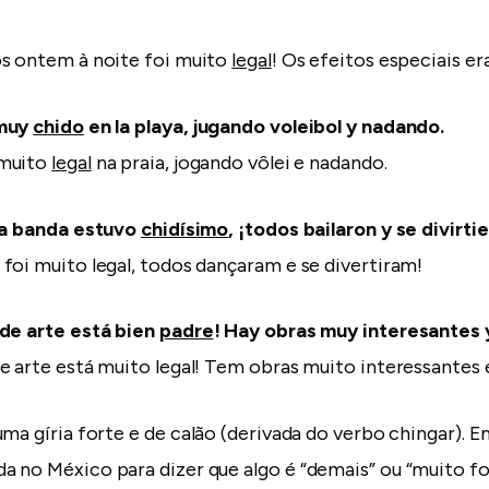
s ontem à noite foi muito
legal
! Os efeitos especiais er
 muy
chido
en la playa, jugando voleibol y nadando.
 muito
legal
na praia, jogando vôlei e nadando.
 la banda estuvo
chidísimo
, ¡todos bailaron y se divirti
foi muito legal, todos dançaram e se divertiram!
 de arte está bien
padre
! Hay obras muy interesantes 
e arte está muito legal! Tem obras muito interessantes e
ma gíria forte e de calão (derivada do verbo chingar). 
 no México para dizer que algo é “demais” ou “muito fod