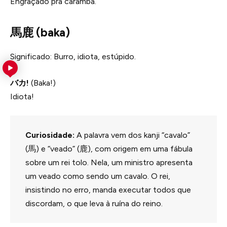
Engraçado pra caramba.
馬鹿 (baka)
Significado: Burro, idiota, estúpido.
バカ!
(Baka!)
Idiota!
Curiosidade:
A palavra vem dos kanji “cavalo”
(馬) e “veado” (鹿), com origem em uma fábula
sobre um rei tolo. Nela, um ministro apresenta
um veado como sendo um cavalo. O rei,
insistindo no erro, manda executar todos que
discordam, o que leva à ruína do reino.