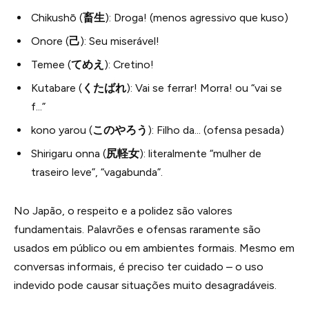
Chikushō (
畜生
): Droga! (menos agressivo que kuso)
Onore (
己
): Seu miserável!
Temee (
てめえ
): Cretino!
Kutabare (
くたばれ
): Vai se ferrar! Morra! ou “vai se
f…”
kono yarou (
このやろう
): Filho da… (ofensa pesada)
Shirigaru onna (
尻軽女
): literalmente “mulher de
traseiro leve”, “vagabunda”.
No Japão, o respeito e a polidez são valores
fundamentais. Palavrões e ofensas raramente são
usados em público ou em ambientes formais. Mesmo em
conversas informais, é preciso ter cuidado – o uso
indevido pode causar situações muito desagradáveis.