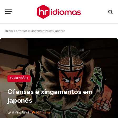
Início
»
Ofensas e xingamentos em japonês
EXPRESSÕES
Ofensas e xingamentos em
japonês
6 Mins Read
957
Views