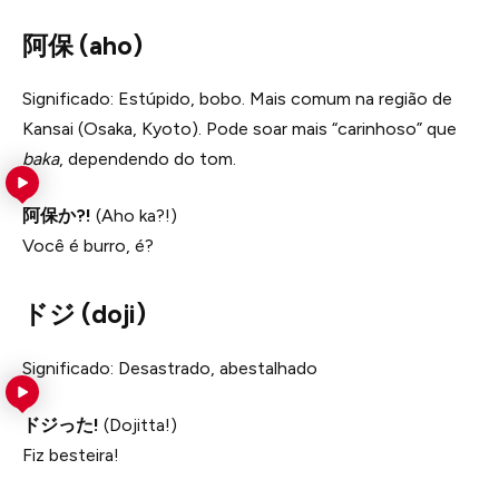
阿保 (aho)
Significado: Estúpido, bobo. Mais comum na região de
Kansai (Osaka, Kyoto). Pode soar mais “carinhoso” que
baka
, dependendo do tom.
阿保か?!
(Aho ka?!)
Você é burro, é?
ドジ (doji)
Significado: Desastrado, abestalhado
ドジった!
(Dojitta!)
Fiz besteira!