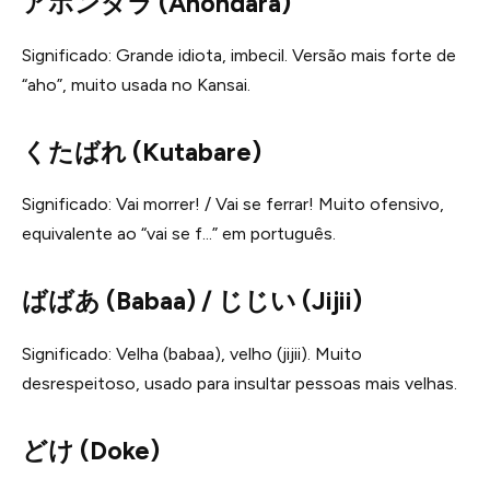
アホンダラ (Ahondara)
Significado: Grande idiota, imbecil. Versão mais forte de
“aho”, muito usada no Kansai.
くたばれ (Kutabare)
Significado: Vai morrer! / Vai se ferrar! Muito ofensivo,
equivalente ao “vai se f…” em português.
ばばあ (Babaa) / じじい (Jijii)
Significado: Velha (babaa), velho (jijii). Muito
desrespeitoso, usado para insultar pessoas mais velhas.
どけ (Doke)