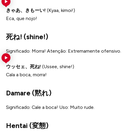
きゃあ、きもーい!
(Kyaa, kimoi!)
Eca, que nojo!
死ね! (shine!)
Significado: Morra! Atenção: Extremamente ofensivo.
ウッセェ、死ね!
(Ussee, shine!)
Cala a boca, morra!
Damare (黙れ)
Significado: Cale a boca! Uso: Muito rude.
Hentai (変態)