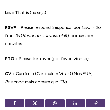
I.e.
= That is (ou seja)
RSVP
= Please respond (responda, por favor). Do
francês (
Répondez s’il vous plaît
), comum em
convites.
PTO
= Please turn over (por favor, vire-se)
CV
= Currículo (Curriculum Vitae) (Nos EUA,
Resume
é mais comum que
CV
).
Facebook
Twitter
WhatsApp
LinkedIn
Copy