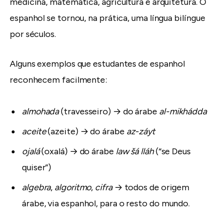
medicina, matemática, agricultura e arquitetura. O
espanhol se tornou, na prática, uma língua bilíngue
por séculos.
Alguns exemplos que estudantes de espanhol
reconhecem facilmente:
almohada
(travesseiro) → do árabe
al-mikhádda
aceite
(azeite) → do árabe
az-záyt
ojalá
(oxalá) → do árabe
law šá lláh
(“se Deus
quiser”)
algebra
,
algoritmo
,
cifra
→ todos de origem
árabe, via espanhol, para o resto do mundo.