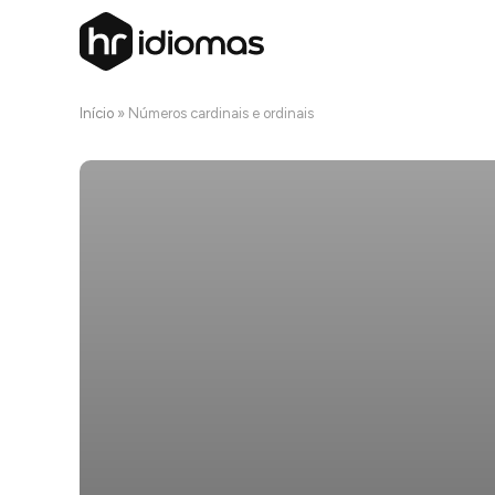
Início
»
Números cardinais e ordinais