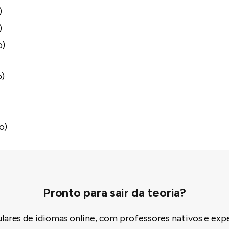
)
)
o)
o)
o)
Pronto para sair da teoria?
ulares de idiomas online, com professores nativos e exp