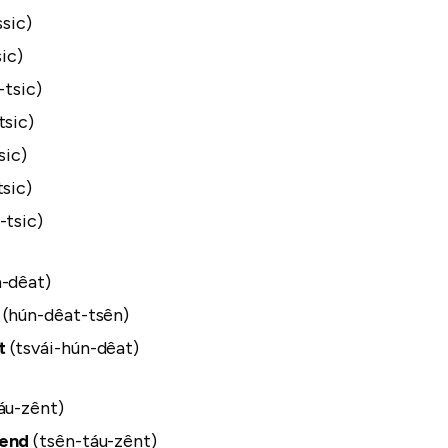
ssic)
sic)
-tsic)
tsic)
sic)
tsic)
-tsic)
n-dêat)
n
(hún-dêat-tsên)
t
(tsvái-hún-dêat)
áu-zênt)
send
(tsên-táu-zênt)