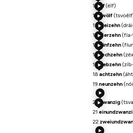
11
elf
(élf)
12
zwölf
(tsvoêlf
13
dreizehn
(drái
14
vierzehn
(fía
15
fünfzehn
(fíu
16
sechzehn
(zé
17
siebzehn
(zíb
18
achtzehn
(áht
19
neunzehn
(nó
20
zwanzig
(tsva
21
einundzwanz
22
zweiundzwan