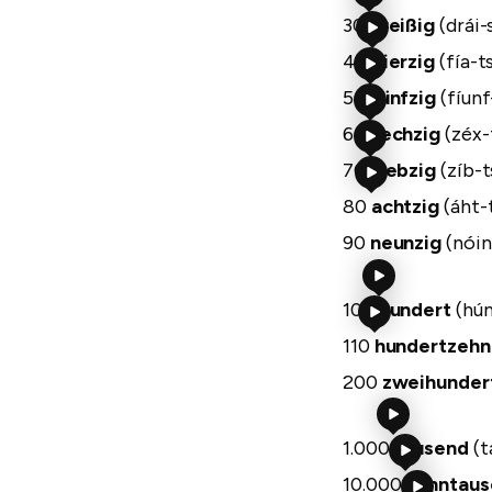
30
dreißig
(drái-
40
vierzig
(fía-t
50
fünfzig
(fíunf
60
sechzig
(zéx-
70
siebzig
(zíb-t
80
achtzig
(áht-
90
neunzig
(nóin
100
hundert
(hú
110
hundertzeh
200
zweihunder
1.000
tausend
(t
10.000
zehntau