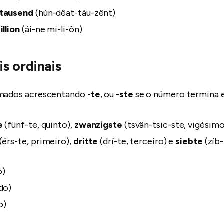
ttausend
(hún-dêat-táu-zênt)
illion
(ái-ne mi-li-ôn)
s ordinais
rmados acrescentando
-te
, ou
-ste
se o número termina
e
(fünf-te, quinto),
zwanzigste
(tsvân-tsic-ste, vigésimo
(érs-te, primeiro),
dritte
(drí-te, terceiro) e
siebte
(zíb-
o)
do)
o)