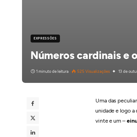
EXPRESSÕES
Números cardinais e o
1 minuto de leitura
525
Visualizações
13 de outu
Uma das peculiar
unidade e logo a
vinte e um –
ein