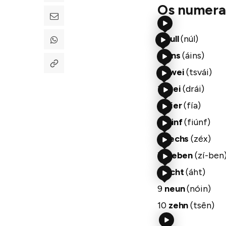
Os numerai
0
null
(núl)
1
eins
(áins)
2
zwei
(tsvái)
3
drei
(drái)
4
vier
(fía)
5
fünf
(fiúnf)
6
sechs
(zéx)
7
sieben
(zí-ben
8
acht
(áht)
9
neun
(nóin)
10
zehn
(tsên)