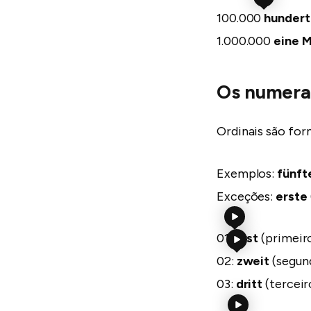
100.000
hunder
1.000.000
eine M
Os numerai
Ordinais são fo
Exemplos:
fünft
Exceções:
erste
01:
erst
(primeir
02:
zweit
(segun
03:
dritt
(terceir