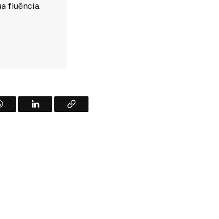
a fluência.
WhatsApp
LinkedIn
Copy
Link