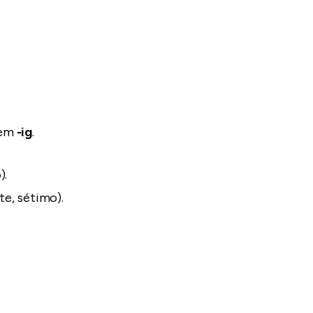
 em
-ig
.
).
te, sétimo).