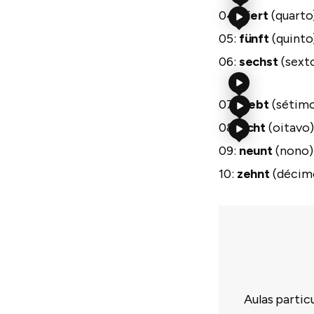
04:
viert
(quarto
05:
fünft
(quinto
06:
sechst
(sext
07:
siebt
(sétim
08:
acht
(oitavo)
09:
neunt
(nono)
10:
zehnt
(décim
Aulas partic